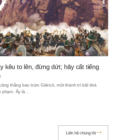
y kêu to lên, đừng dứt; hãy cất tiếng
n
căng thẳng bao trùm Giêricô, một thành trì bất khả
 phạm. Ấy là…
Liên hệ chúng tôi