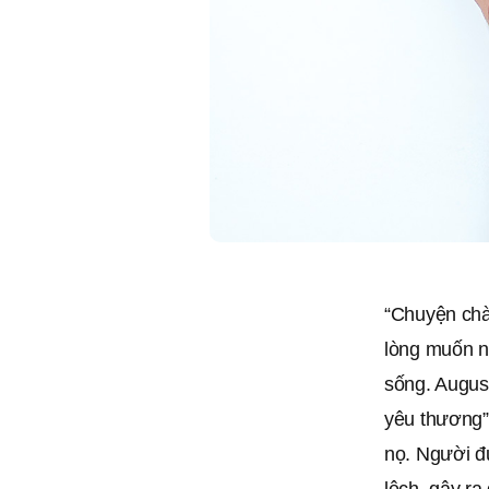
“Chuyện chà
lòng muốn n
sống. Augus
yêu thương”
nọ. Người đ
lệch, gây ra