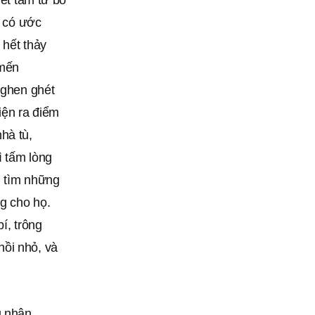
s có ước
 hết thảy
 mến
 ghen ghét
hiện ra điểm
hà tù,
ì tấm lòng
i tìm những
g cho họ.
í, trông
hồi nhỏ, và
u nhận.