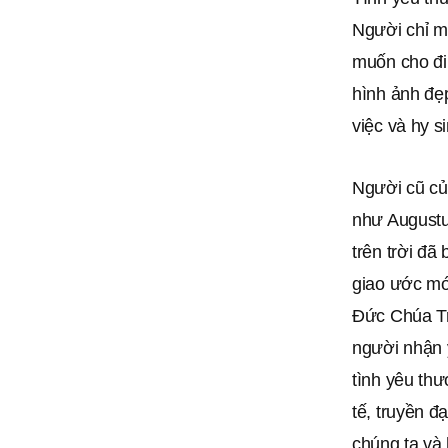
Người chỉ m
muốn cho đi 
hình ảnh đẹ
việc và hy s
Người cũ của
như Augustu
trên trời đã
giao ước mớ
Đức Chúa Tr
người nhận 
tình yêu thư
tế, truyền 
chúng ta và 