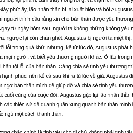
iây phút ấy, lão nhân thần bí lại xuất hiện và hỏi Augustu
hì người thỉnh cầu rằng xin cho bản thân được yêu thương
Ngay từ ngày hôm sau, người ta không những không yêu
, ngược lại còn chán ghét. Augustus bị người ta miệt thị,
 tội lỗi trong quá khứ. Nhưng, kể từ lúc đó, Augustus phát 
 mọi người, và biết yêu thương người khác. Ở lâu trong n
 hận tội lỗi của bản thân. Càng chia sẻ tình yêu thương th
 hạnh phúc, nên kể cả sau khi ra tù lúc về già, Augustus đ
m ngơ bản thân mình để giúp đỡ và chia sẻ tình yêu thươn
t cuối cùng của cuộc đời, Augustus gặp lại lão nhân thần b
nh các thiên sứ đã quanh quẩn xung quanh bản thân mình 
ấc ngủ một cách thanh thản.
ơng chân chính là tình yêu cho đi chứ không phải tình yê