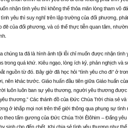
uốn nhận tình yêu thì không thể thỏa mãn lòng tham vô đ
tình yêu thì suy nghĩ trên lập trường của đối phương, phát
p đẽ của đối phương, và có thể thực tiễn quan tâm, nhườn
inh.
 chúng ta đã là hình ảnh tội lỗi chỉ muốn được nhận tình 
s trong quá khứ. Kiêu ngạo, lòng ích kỷ, phản nghịch và 
 bắt nguồn từ đó. Bây giờ đã học hỏi “tình yêu cho đi” ở tron
i, nên khác trước. Giáo huấn đầu tiên giữa Giáo huấn củ
ời luôn luôn ban sự yêu thương, người yêu thương đượ
yêu thương.” Các thánh đồ của Đức Chúa Trời chia sẻ và 
ơng ở khắp mọi nơi trên thế giới thông qua phụng sự tình
đạo theo tấm gương của Đức Chúa Trời Êlôhim – Đấng yêu
hy sinh cho đến chết. Khi chia sẻ tình yêu thương như thế 