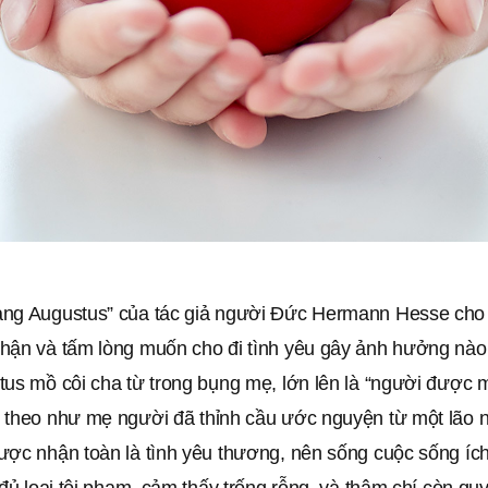
ng Augustus” của tác giả người Đức Hermann Hesse cho 
hận và tấm lòng muốn cho đi tình yêu gây ảnh hưởng nào
tus mồ côi cha từ trong bụng mẹ, lớn lên là “người được 
 theo như mẹ người đã thỉnh cầu ước nguyện từ một lão n
ược nhận toàn là tình yêu thương, nên sống cuộc sống ích
 đủ loại tội phạm, cảm thấy trống rỗng, và thậm chí còn qu