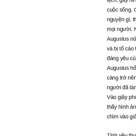
cuộc sống. G
nguyện gì, t
mọi người. 
Augustus nữa
và bị tố cáo
đáng yêu của
Augustus hối
càng trở nên
người đã là
Vào giây phú
thấy hình ả
chìm vào gi
Tình yêu thư