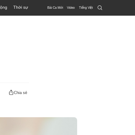
Search
động
Thời sự
Bài Ca Mới
Video
Tiếng Việt
Submit
Chia sẻ