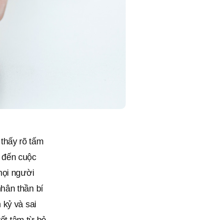
thấy rõ tấm
 đến cuộc
mọi người
hân thần bí
 kỷ và sai
yết tâm từ bỏ