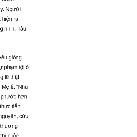
áy. Người
 hiện ra
g nhịn, hầu
yêu giống
sự phạm tội ở
g lẽ thật
a Mẹ là “Như
c phước hơn
thực tiễn
 nguyện, cứu
 thương
thì cuộc