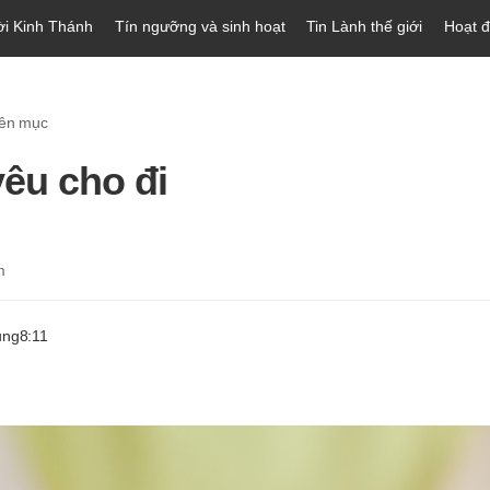
ời Kinh Thánh
Tín ngưỡng và sinh hoạt
Tin Lành thế giới
Hoạt 
yên mục
yêu cho đi
m
ung
8:11