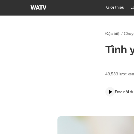
Hội
Giới thiệu
L
Thánh
của
Đức
Đặc biệt / Chu
Chúa
Trời
Tình 
Hiệp
Hội
Truyền
Giáo
49,533
lượt xe
Tin
Lành
Đọc nội d
Thế
Giới