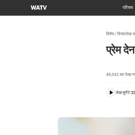
चर्च
परिचय
ऑफ
गॉड
वर्ल्ड
विशेष / विचारलेख-स्
मिशन
सोसाइटी
प्रेम देन
49,342
बार देखा ग
लेख सुनें
7:2