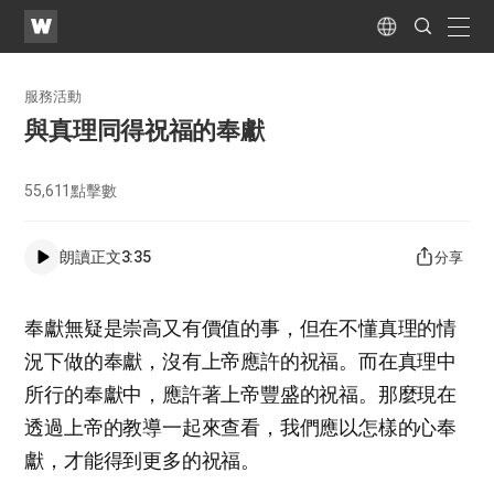
WATV
Search
Submit
naviga
Language
服務活動
與真理同得祝福的奉獻
55,611
點擊數
朗讀正文
3:35
分享
奉獻無疑是崇高又有價值的事，但在不懂真理的情
況下做的奉獻，沒有上帝應許的祝福。而在真理中
所行的奉獻中，應許著上帝豐盛的祝福。那麼現在
透過上帝的教導一起來查看，我們應以怎樣的心奉
獻，才能得到更多的祝福。