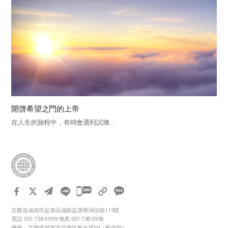
開啓希望之門的上帝
在人生的旅程中，有時會遇到試煉...
카
카
京畿道城南市盆唐區城南盆唐郵局信箱119號
오
電話:031-738-5999/傳真:031-738-5998
톡
總會：京畿道城南市盆唐區藪內路50（藪內洞）