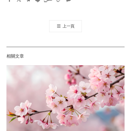
카
오
톡
上一頁
공
유
하
기
相關文章