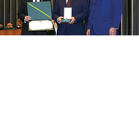
代表上帝的教會領取勳章的總會長金湊哲牧師（中）與聯邦眾議院第一副議長林
肯‧波特拉（左）、聯邦議員西德尼‧雷特（右）合照
真誠的志願活動廣獲各界好評
自2001年於巴西設立教會以來，巴西上帝的教會便