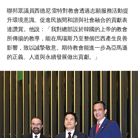
聯邦眾議員西德尼‧雷特對教會透過志願服務活動提
升環境意識、促進民族間和諧與社會融合的貢獻表
達讚賞。他說：「我對總部設於韓國的上帝的教會
所傳揚的教導，能在馬瑙斯乃至整個巴西產生良善
影響，致以誠摯敬意。期待教會能進一步為亞馬遜
的正義、人道與永續發展做出貢獻。」