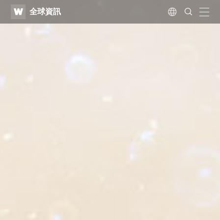
WATV
Search
全球資訊
Submit
naviga
Language