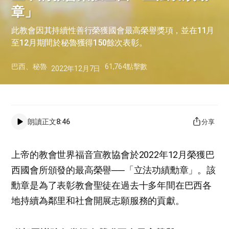
章」
此教會因其持續性善行榮獲國會最高榮譽獎項，並在11月
至12月期間於秘魯獲得150餘次表彰。
巴西、秘魯
61,764
點擊數
2022年12月7日
朗讀正文
8:46
分享
上帝的教會世界福音宣教協會於2022年12月榮獲巴
西國會所頒發的最高榮譽──「立法功績勳章」。該
勳章是為了表彰教會聖徒在過去十多年間在巴西各
地持續為鄰里和社會開展志願服務的貢獻。