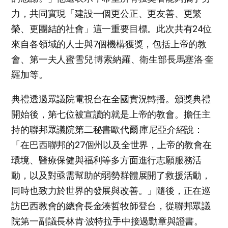
力，共同實現「建設一個更公正、更友善、更繁
榮、更團結的社會」這一重要目標。此次共有24位
來自各領域的人士與7個機構獲獎，包括上帝的教
會、第一夫人蜜雪兒‧博索納羅、衛生部長馬塞洛‧奎
羅加等。
典禮透過眾議院電視台在全國實況轉播。頒獎典禮
開始後，第七位被宣讀的就是上帝的教會。擔任主
持的聯邦眾議院第二秘書歐代爾‧庫尼亞介紹說：
「在巴西聯邦的27個州以及全世界，上帝的教會在
環境、醫療保健與福利等多方面進行志願服務活
動，以及對亟需幫助的弱勢群體展開了救援活動，
同時也致力於世界的發展與改善。」隨後，正在巡
訪巴西教會的總會長金湊哲牧師登台，從聯邦眾議
院第一副議長林肯‧波特拉手中接過勳章與證書。