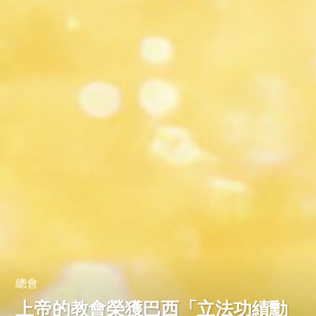
總會
上帝的教會榮獲巴西「立法功績勳