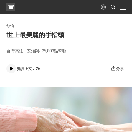
WATV
Search
Submit
naviga
Language
領悟
世上最美麗的手指頭
台灣高雄，安知榮
25,803
點擊數
朗讀正文
2:26
分享