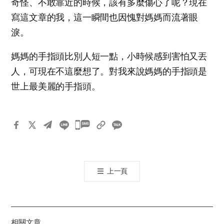
奇怪、不敢靠近的時候，該有多麼傷心了呢？現在
寫這文章的我，這一瞬間也因愧對媽媽而流著眼
淚。
媽媽的手指頭比別人短一點，小時候感到害怕又丟
人，可現在不這麼想了。對我來說媽媽的手指頭是
世上最美麗的手指頭。
카
카
오
톡
上一頁
공
유
하
기
相關文章