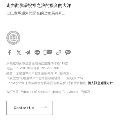
走向翻騰著祝福之浪的福音的大洋
以巴拿馬運河而聞名的巴拿馬共和...
카
카
京畿道城南市盆唐區城南盆唐郵局信箱119號
오
電話:031-738-5999/傳真:031-738-5998
톡
總會：京畿道城南市盆唐區藪內路50（藪內洞）
代表教會:京畿道城南市盆唐區板橋驛路35（柏峴洞526）
공
Copyright © 上帝的教會世界福音宣教協會. 持有所有權利.
個人訊息處理方針
유
WATV是「Witness of Ahnsahnghong TeleVision」的縮寫。
하
기
Contact Us