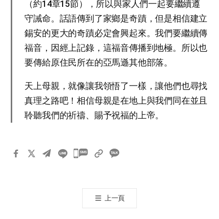
（約14章15節），所以與家人們一起要繼續遵
守誡命。話語傳到了家鄉是奇蹟，但是相信建立
錫安的更大的奇蹟必定會興起來。我們要繼續傳
福音，因經上記錄，這福音傳播到地極。所以也
要傳給原住民所在的亞馬遜其他部落。
天上母親，就像讓我領悟了一樣，讓他們也尋找
真理之路吧！相信母親是在地上與我們同在並且
聆聽我們的祈禱、賜予祝福的上帝。
카
카
오
톡
上一頁
공
유