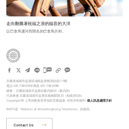
走向翻騰著祝福之浪的福音的大洋
以巴拿馬運河而聞名的巴拿馬共和...
카
카
京畿道城南市盆唐區城南盆唐郵局信箱119號
오
電話:031-738-5999/傳真:031-738-5998
톡
總會：京畿道城南市盆唐區藪內路50（藪內洞）
代表教會:京畿道城南市盆唐區板橋驛路35（柏峴洞526）
공
Copyright © 上帝的教會世界福音宣教協會. 持有所有權利.
個人訊息處理方針
유
WATV是「Witness of Ahnsahnghong TeleVision」的縮寫。
하
기
Contact Us