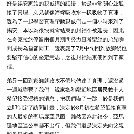
好是錫安家族的親戚講的話語，於是非常關心並迎
接了真理。弟兄就像海綿吸收水一樣吸收了真理，
還為了一起學習真理帶動親戚們走一個小時來到了
錫安。本以為很快就會結束的封鎖令被延長，因此
在奇克拉約停留兩個月期間努力查考聖經的弟兄瞬
間成長為福音同工，還表露了7月中旬回到故鄉後也
要堅守信心的堅定意志，之後封鎖結束便回到了家
裡。
弟兄一回到家鄉就孜孜不倦地傳達了真理，還沒過
一週就聯繫了我們，說家鄉和鄰近地區居民數十人
希望接受浸禮的消息，把我們嚇了一跳。於是我們
立即制定了訪問計畫，決定於8月初在希望迎接真理
的人最多的聖瑪麗亞見面。雖然因為封鎖令，亞馬
遜地區連公車都不出行，但我們還是決定先向父親