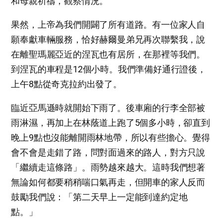
和母親祈禱，觀察情況。
果然，上帝為我們開闢了所有道路。有一位家人自
願奉獻車輛服務，恰好赫爾曼弟兄再次聯繫我，說
在離聖瑪麗亞近的涅瓦也有居所，在那裡等我們。
到涅瓦的車程是12個小時。我們準備好通行證後，
上午8點從奇克拉約出發了。
臨近亞馬遜時就開始下雨了。後車廂的行李全部被
雨淋濕，再加上在林蔭道上跑了5個多小時，卻直到
晚上9點也沒能離開雨林地帶，所以有些擔心。覺得
會不會是走錯了路，問對面過來的路人，對方只說
「繼續走這條路」。雨勢越來越大。這時我們想著
無論如何都要稍稍喘口氣再走，但開車的家人反而
鼓勵我們說：「第二天早上一定能到達約定地
點。」