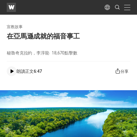
WATV
Search
Submit
naviga
Language
宣教故事
在亞馬遜成就的福音事工
秘魯奇克拉約，李淳龍
18,670
點擊數
朗讀正文
6:47
分享