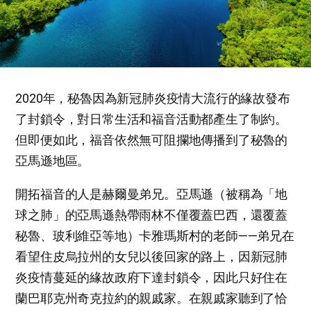
2020年，秘魯因為新冠肺炎疫情大流行的緣故發布
了封鎖令，對日常生活和福音活動都產生了制約。
但即便如此，福音依然無可阻攔地傳播到了秘魯的
亞馬遜地區。
開拓福音的人是赫爾曼弟兄。亞馬遜（被稱為「地
球之肺」的亞馬遜熱帶雨林不僅覆蓋巴西，還覆蓋
秘魯、玻利維亞等地）卡雅瑪斯村的老師——弟兄在
看望住皮烏拉州的女兒以後回家的路上，因新冠肺
炎疫情蔓延的緣故政府下達封鎖令，因此只好住在
蘭巴耶克州奇克拉約的親戚家。在親戚家聽到了恰