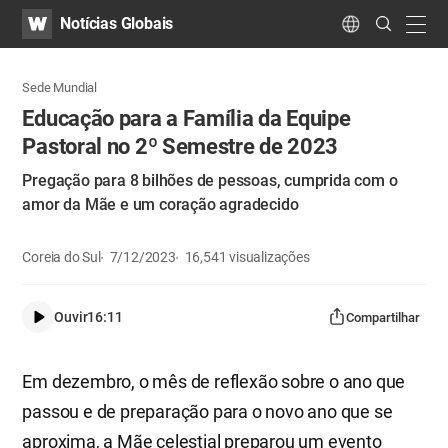
WATV
Search
Notícias Globais
Submit
navig
Language
Sede Mundial
Educação para a Família da Equipe
Pastoral no 2º Semestre de 2023
Pregação para 8 bilhões de pessoas, cumprida com o
amor da Mãe e um coração agradecido
Coreia do Sul
7/12/2023
16,541
visualizações
Ouvir
16:11
Compartilhar
Em dezembro, o mês de reflexão sobre o ano que
passou e de preparação para o novo ano que se
aproxima, a Mãe celestial preparou um evento