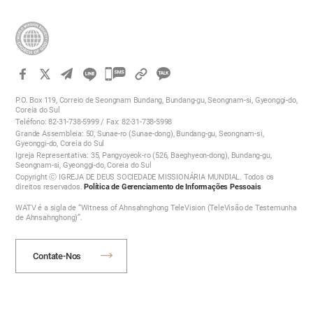
카
카
P.O. Box 119, Correio de Seongnam Bundang, Bundang-gu, Seongnam-si, Gyeonggi-do,
오
Coreia do Sul
Teléfono: 82-31-738-5999 / Fax: 82-31-738-5998
톡
Grande Assembleia: 50, Sunae-ro (Sunae-dong), Bundang-gu, Seongnam-si,
공
Gyeonggi-do, Coreia do Sul
Igreja Representativa: 35, Pangyoyeok-ro (526, Baeghyeon-dong), Bundang-gu,
유
Seongnam-si, Gyeonggi-do, Coreia do Sul
하
Copyright ⓒ IGREJA DE DEUS SOCIEDADE MISSIONÁRIA MUNDIAL. Todos os
direitos reservados.
Política de Gerenciamento de Informações Pessoais
기
WATV é a sigla de “Witness of Ahnsahnghong TeleVision (TeleVisão de Testemunha
de Ahnsahnghong)”.
Contate-Nos