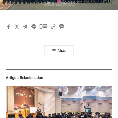
카
카
오
톡
Atrás
공
유
하
기
Artigos Relacionados