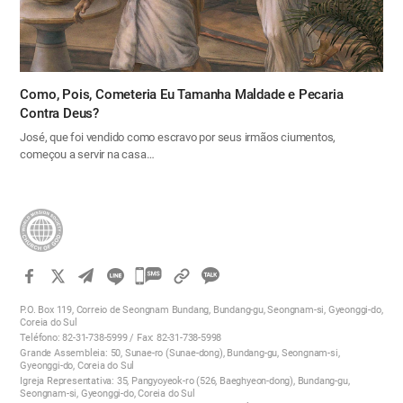
Como, Pois, Cometeria Eu Tamanha Maldade e Pecaria
Contra Deus?
José, que foi vendido como escravo por seus irmãos ciumentos,
começou a servir na casa…
카
카
P.O. Box 119, Correio de Seongnam Bundang, Bundang-gu, Seongnam-si, Gyeonggi-do,
오
Coreia do Sul
Teléfono: 82-31-738-5999 / Fax: 82-31-738-5998
톡
Grande Assembleia: 50, Sunae-ro (Sunae-dong), Bundang-gu, Seongnam-si,
공
Gyeonggi-do, Coreia do Sul
Igreja Representativa: 35, Pangyoyeok-ro (526, Baeghyeon-dong), Bundang-gu,
유
Seongnam-si, Gyeonggi-do, Coreia do Sul