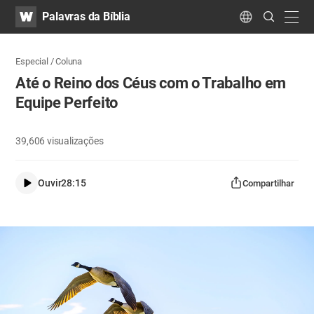
WATV
Search
Palavras da Bíblia
Submit
navig
Language
Especial / Coluna
Até o Reino dos Céus com o Trabalho em
Equipe Perfeito
39,606
visualizações
Ouvir
28:15
Compartilhar