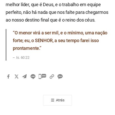
melhor líder, que é Deus, e o trabalho em equipe
perfeito, não há nada que nos falte para chegarmos
ao nosso destino final que é o reino dos céus.
“O menor virá a ser mil, e o mínimo, uma nação
forte; eu, o SENHOR, a seu tempo farei isso
prontamente.”
Is. 60:22
카
카
오
톡
Atrás
공
유
하