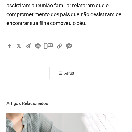
assistiram a reunião familiar relataram que o
comprometimento dos pais que não desistiram de
encontrar sua filha comoveu o céu.
카
카
오
톡
Atrás
공
유
하
기
Artigos Relacionados