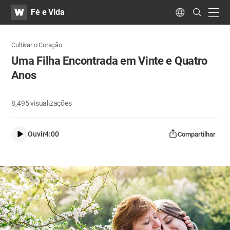
WATV
Search
Fé e Vida
Submit
navig
Language
Cultivar o Coração
Uma Filha Encontrada em Vinte e Quatro
Anos
8,495
visualizações
Ouvir
4:00
Compartilhar