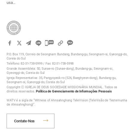
usa…
카
카
P.O. Box 119, Correio de Seongnam Bundang, Bundang-gu, Seongnam-si, Gyeonggi-do,
오
Coreia do Sul
Teléfono: 82-31-738-5999 / Fax: 82-31-738-5998
톡
Grande Assembleia: 50, Sunae-ro (Sunae-dong), Bundang-gu, Seongnam-si,
공
Gyeonggi-do, Coreia do Sul
Igreja Representativa: 35, Pangyoyeok-ro (526, Baeghyeon-dong), Bundang-gu,
유
Seongnam-si, Gyeonggi-do, Coreia do Sul
하
Copyright ⓒ IGREJA DE DEUS SOCIEDADE MISSIONÁRIA MUNDIAL. Todos os
direitos reservados.
Política de Gerenciamento de Informações Pessoais
기
WATV é a sigla de “Witness of Ahnsahnghong TeleVision (TeleVisão de Testemunha
de Ahnsahnghong)”.
Contate-Nos