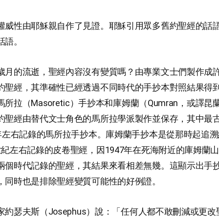
權威性由耶穌親自作了見證。耶穌引用眾多舊約聖經的話
話語。
歲月的流逝，聖經內容沒有變質嗎？由專業文士們製作成
約聖經，其準確性已經透過不同時代的手抄本對照結果得
所拉（Masoretic）手抄本和庫姆蘭（Qumran，或譯
約聖經由替代文士角色的馬所拉學派製作並保存，其中最
0年左右記錄的馬所拉手抄本。庫姆蘭手抄本是從那時起追溯約
世紀左右記錄的皮卷聖經，因1947年在死海附近的庫姆蘭
兩個時代記錄的聖經，其結果來看相差無幾。這顯示出手
，同時也是排除聖經變質可能性的好例證。
家約瑟夫斯（Josephus）說：「任何人都不敢刪減或更