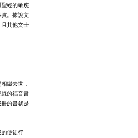
對聖經的敬虔
事實。據說文
，且其他文士
們相繼去世，
記錄的福音書
成冊的書就是
成的使徒行