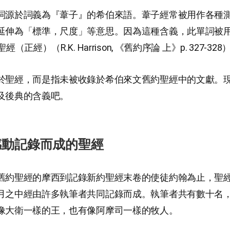
詞源於詞義為『葦子』的希伯來語。葦子經常被用作各種
延伸為「標準，尺度」等意思。因為這種含義，此單詞被
（正經）（R.K. Harrison, 《舊約序論 上》p. 327-328
於聖經，而是指未被收錄於希伯來文舊約聖經中的文獻。
及後典的含義吧。
感動記錄而成的聖經
舊約聖經的摩西到記錄新約聖經末卷的使徒約翰為止，聖經在
月之中經由許多執筆者共同記錄而成。執筆者共有數十名
像大衛一樣的王，也有像阿摩司一樣的牧人。