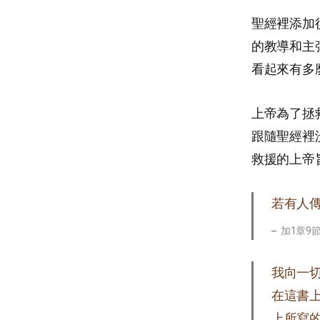
聖經裡添加
的教導和主
看起來有多
上帝為了拯
跟隨聖經裡
救援的上帝
若有人
加1章9
我向一
在這書
上所寫