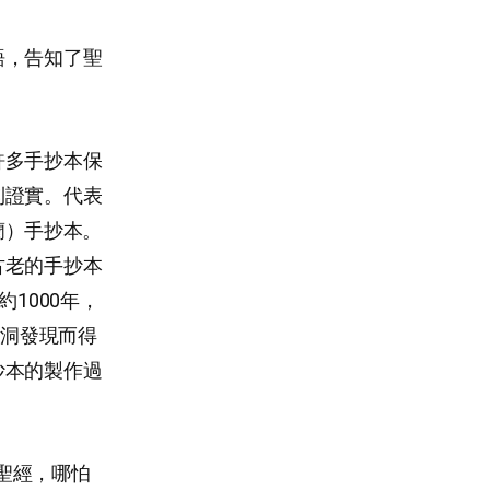
語，告知了聖
許多手抄本保
到證實。代表
昆蘭）手抄本。
古老的手抄本
1000年，
山洞發現而得
抄本的製作過
改聖經，哪怕