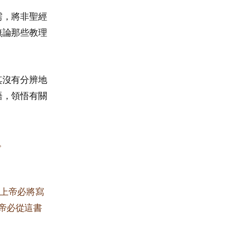
需，將非聖經
無論那些教理
其沒有分辨地
語，領悟有關
。
 上帝必將寫
帝必從這書