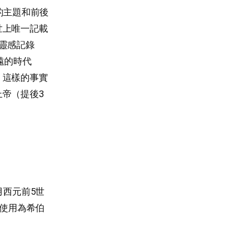
的主題和前後
世上唯一記載
靈感記錄
遠的時代
。這樣的事實
帝（提後3
月西元前5世
被使用為希伯