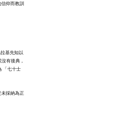
的信仰而教訓
。
瑪拉基先知以
並沒有後典，
 「七十士
從未採納為正