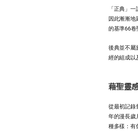
「正典」一
因此漸漸地
的基準66卷聖經
後典並不屬
經的組成以
藉聖靈
從最初記錄
年的漫長歲
種多樣：有