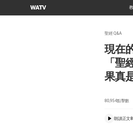
上
帝
的
教
聖經 Q&A
會
世
現在
界
福
「聖
音
宣
果真
教
協
會
80,954
點擊數
朗讀正文
8