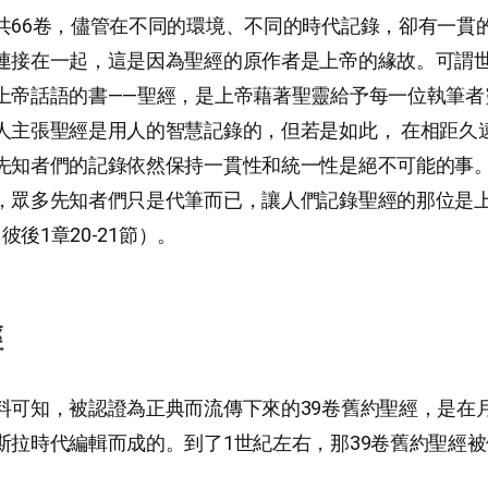
共66卷，儘管在不同的環境、不同的時代記錄，卻有一貫
連接在一起，這是因為聖經的原作者是上帝的緣故。可謂
上帝話語的書——聖經，是上帝藉著聖靈給予每一位執筆者
人主張聖經是用人的智慧記錄的，但若是如此， 在相距久
先知者們的記錄依然保持一貫性和統一性是絕不可能的事
，眾多先知者們只是代筆而已，讓人們記錄聖經的那位是上
，彼後1章20-21節）。
經
料可知，被認證為正典而流傳下來的39卷舊約聖經，是在
斯拉時代編輯而成的。到了1世紀左右，那39卷舊約聖經
。