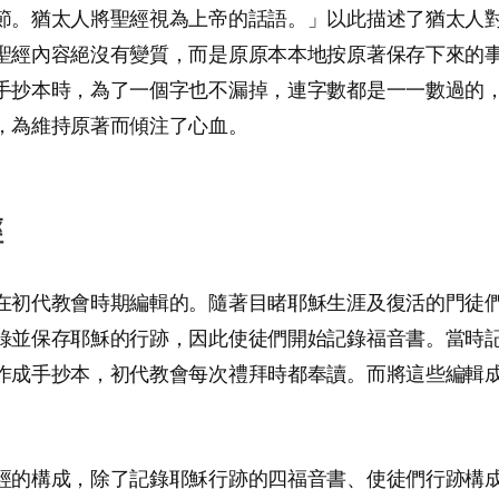
節。猶太人將聖經視為上帝的話語。」以此描述了猶太人
聖經內容絕沒有變質，而是原原本本地按原著保存下來的
手抄本時，為了一個字也不漏掉，連字數都是一一數過的
，為維持原著而傾注了心血。
經
在初代教會時期編輯的。隨著目睹耶穌生涯及復活的門徒
錄並保存耶穌的行跡，因此使徒們開始記錄福音書。當時
作成手抄本，初代教會每次禮拜時都奉讀。而將這些編輯
經的構成，除了記錄耶穌行跡的四福音書、使徒們行跡構