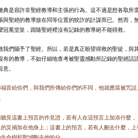
後典是容許非聖經教導和主張的行為。這不過是想各取所
張與聖經的教導放在同等位置的狡詐的計謀而已。然而，
麼冠冕堂皇，跟隨聖經裡沒有記錄的教導絕不能得救。
救我們賜予了聖經。所以，若是真正盼望得救的聖徒，與
沒有的教導，不如仔細地查考被聖靈感動所記錄的聖經話
旨意。
傳福音給你們，與我們所傳給你們的不同，他就應當被咒詛
節
切聽見這書上預言的作見證，若有人在這預言上加添什麼，
上的災禍加在他身上；這書上的預言，若有人刪去什麼，上
的生命樹和聖城刪去他的分。