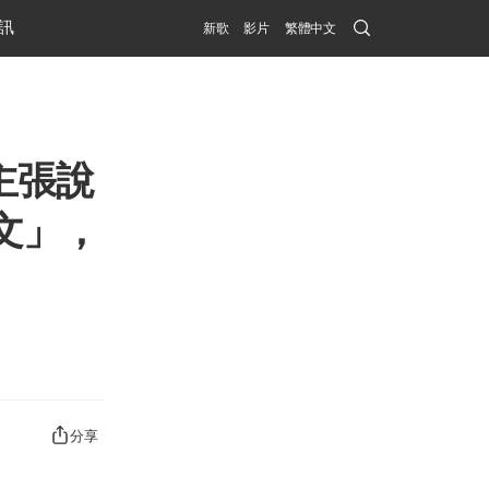
Search
訊
新歌
影片
繁體中文
Submit
主張說
文」，
分享