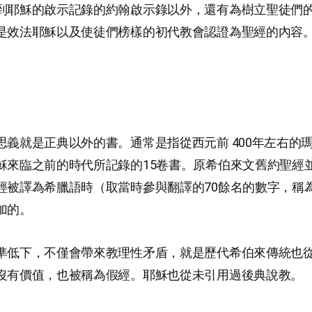
到耶穌的啟示記錄的約翰啟示錄以外，還有為樹立聖徒們
是效法耶穌以及使徒們榜樣的初代教會認證為聖經的內容
思義就是正典以外的書。通常是指從西元前 400年左右的
穌來臨之前的時代所記錄的15卷書。原希伯來文舊約聖經
經被譯為希臘語時（取當時參與翻譯的70餘名的數字，稱為
加的。
準低下，不僅會帶來教理性矛盾，就是歷代希伯來傳統也
沒有價值，也被稱為假經。耶穌也從未引用過後典說教。