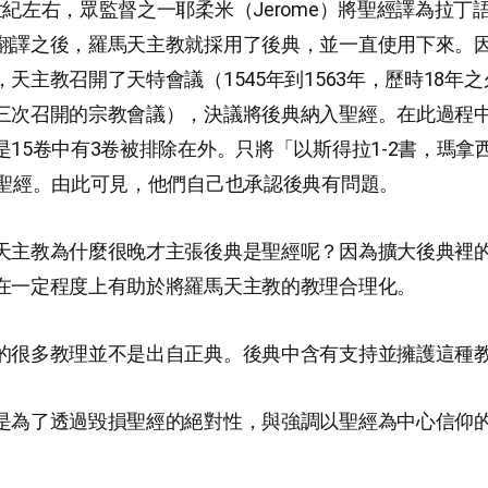
世紀左右，眾監督之一耶柔米（Jerome）將聖經譯為拉丁
翻譯之後，羅馬天主教就採用了後典，並一直使用下來。
天主教召開了天特會議（1545年到1563年，歷時18年
三次召開的宗教會議），決議將後典納入聖經。在此過程
是15卷中有3卷被排除在外。只將「以斯得拉1-2書，瑪拿
入聖經。由此可見，他們自己也承認後典有問題。
天主教為什麼很晚才主張後典是聖經呢？因為擴大後典裡
在一定程度上有助於將羅馬天主教的教理合理化。
的很多教理並不是出自正典。後典中含有支持並擁護這種
是為了透過毀損聖經的絕對性，與強調以聖經為中心信仰