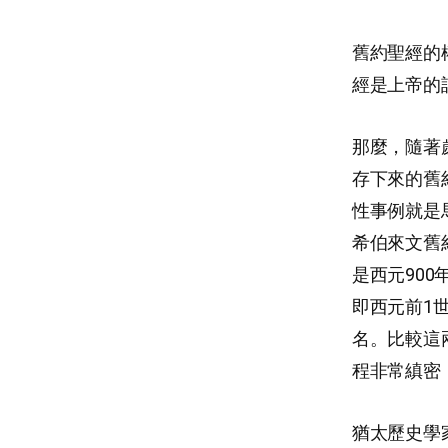
舊約聖經的
經是上帝的
那麼，隨著
存下來的舊
性事例就是馬
希伯來文舊
是西元90
即西元前1
名。比較這
程非常縝密
猶太歷史學