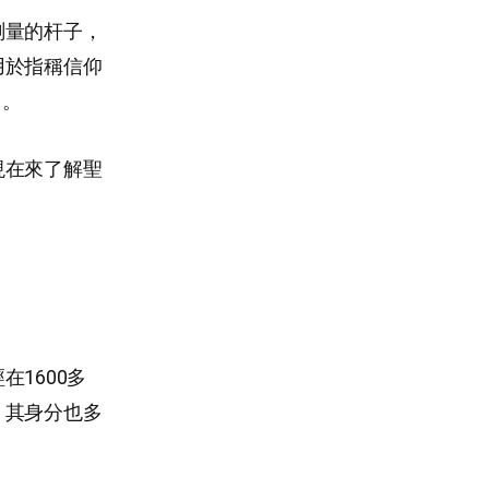
測量的杆子，
用於指稱信仰
）。
現在來了解聖
1600多
，其身分也多