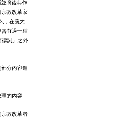
語並將後典作
因宗教改革家
之久，在義大
中曾有過一種
西禱詞」之外
的部分內容進
教理的內容。
的宗教改革者