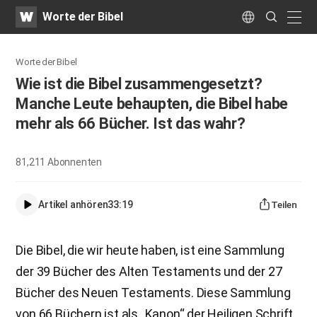
WATV
Search
Worte der Bibel
Submit
naviga
Language
Worte der Bibel
Wie ist die Bibel zusammengesetzt?
Manche Leute behaupten, die Bibel habe
mehr als 66 Bücher. Ist das wahr?
81,211
Abonnenten
Artikel anhören
33:19
Teilen
Die Bibel, die wir heute haben, ist eine Sammlung
der 39 Bücher des Alten Testaments und der 27
Bücher des Neuen Testaments. Diese Sammlung
von 66 Büchern ist als „Kanon“ der Heiligen Schrift