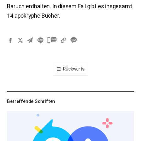
Baruch enthalten. In diesem Fall gibt es insgesamt
14 apokryphe Bücher.
카
카
오
톡
Rückwärts
공
유
하
기
Betreffende Schriften