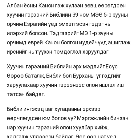
Албан ёсны Канон гэж хүлээн зөвшөөрөгдсөн
хуучин гэрээний Библийн 39 ном МЭӨ 5-р зууны
орчим Езрагийн үед эмхэтгэсэн гэдэг нь
илэрхий болсон. Тэдгээрийг МЭ 1-р зууны
орчимд еврей Канон болгон иудейчүүд ашиглаж
ирснийг нь түүхэн тэмдэглэл харуулдаг.
Хуучин гэрээний Библийн эрх мэдлийг Есүс
Өөрөө баталж, Библи бол Бурханы үг гэдгийг
харуулахаар хуучин гэрээнээс олон ишлэл иш
татсан байдаг.
Библи ингэхэд цаг хугацааны эрхээр
өөрчлөгдсөн юм болов уу? Мэргэжлийн бичээч
нар хуучин гэрээний олон хуулбар хийж,
хадгалж үлдээсэн байдаг. Өөр өөр цаг үед