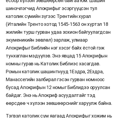
ёсоор хүлээн зөвшөөрсөн байгаа юм. Шашин
шинэчлэгчид Апокрифыг эсэргүүцсэн тул
католик сүмийн зүгээс Трентийн хурал
(Италийн Тренто хотод 1545-1563 он хүртэл 18
жилийн турш гурван удаа зохион байгуулагдсан
экуменикийн зөвлөл) зарлаж, улмаар
Апокрифыг Библийн нэг хэсэг байх ёстой гэж
тунхаглан мэдүүлэв. Энэ явцад 15 Апокрифын
номны гурав нь Католик Библиэс хасагдав.
Ромын католик шашинтнууд 1Ездра, 2Ездра,
Манассегийн залбирал гэсэн гурван номноос
бусад Апокрифын 12 номыг Библидээ оруулсан
байдаг. Энэ нь Апокриф асуудалтайг тэд
өөрсдөө ч хүлээн зөвшөөрснийг харуулж байна.
Тэгвэл католик сүм яагаад Апокрифыг хожим нь