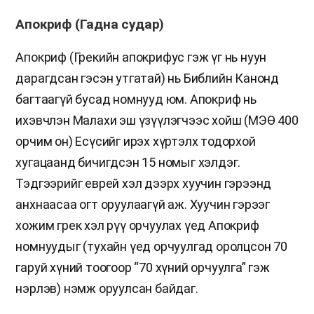
Апокриф (Гадна судар)
Апокриф (Грекийн апокрифус гэж үг нь нуун
дарагдсан гэсэн утгатай) нь Библийн Канонд
багтаагүй бусад номнууд юм. Апокриф нь
ихэвчлэн Малахи эш үзүүлэгчээс хойш (МЭӨ 400
орчим он) Есүсийг ирэх хүртэлх тодорхой
хугацаанд бичигдсэн 15 номыг хэлдэг.
Тэдгээрийг еврей хэл дээрх хуучин гэрээнд
анхнаасаа огт оруулаагүй аж. Хуучин гэрээг
хожим грек хэл рүү орчуулах үед Апокриф
номнуудыг (тухайн үед орчуулгад оролцсон 70
гаруй хүний тоогоор “70 хүний орчуулга” гэж
нэрлэв) нэмж оруулсан байдаг.