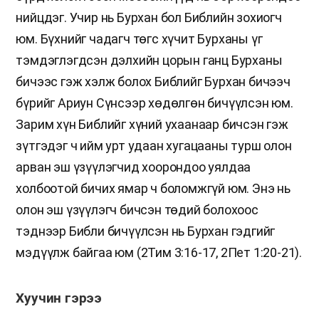
нийцдэг. Учир нь Бурхан бол Библийн зохиогч
юм. Бүхнийг чадагч төгс хүчит Бурханы үг
тэмдэглэгдсэн дэлхийн цорын ганц Бурханы
бичээс гэж хэлж болох Библийг Бурхан бичээч
бүрийг Ариун Сүнсээр хөдөлгөн бичүүлсэн юм.
Зарим хүн Библийг хүний ухаанаар бичсэн гэж
зүтгэдэг ч ийм урт удаан хугацааны турш олон
арван эш үзүүлэгчид хоорондоо уялдаа
холбоотой бичих ямар ч боломжгүй юм. Энэ нь
олон эш үзүүлэгч бичсэн төдий болохоос
тэднээр Библи бичүүлсэн нь Бурхан гэдгийг
мэдүүлж байгаа юм (2Тим 3:16-17, 2Пет 1:20-21).
Хуучин гэрээ