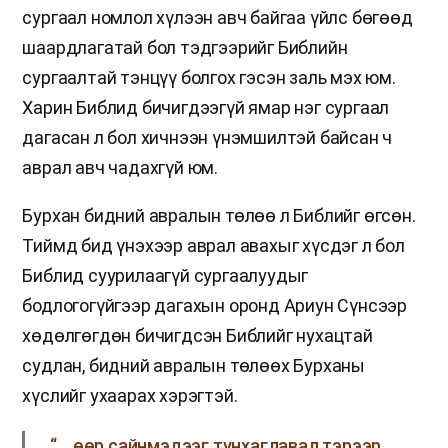
сургаал номлол хүлээн авч байгаа үйлс бөгөөд
шаардлагатай бол тэдгээрийг Библийн
сургаалтай тэнцүү болгох гэсэн заль мэх юм.
Харин Библид бичигдээгүй ямар нэг сургаал
дагасан л бол хичнээн үнэмшилтэй байсан ч
аврал авч чадахгүй юм.
Бурхан бидний авралын төлөө л Библийг өгсөн.
Тиймд бид үнэхээр аврал авахыг хүсдэг л бол
Библид суурилаагүй сургаалуудыг
бодлогогүйгээр дагахын оронд Ариун Сүнсээр
хөдөлгөгдөн бичигдсэн Библийг нухацтай
судлан, бидний авралын төлөөх Бурханы
хүслийг ухаарах хэрэгтэй.
“… өөр сайнмэдээг тунхаглавал тэрээр