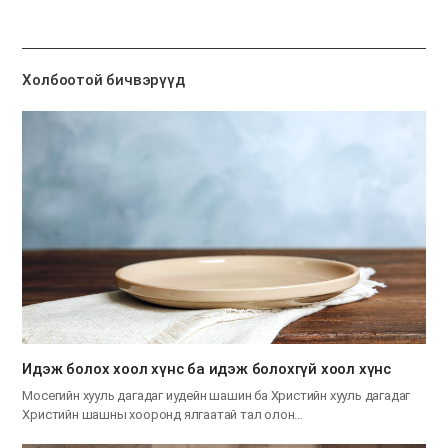
유
하
기
Холбоотой бичвэрүүд
Идэж болох хоол хүнс ба идэж болохгүй хоол хүнс
Мосегийн хууль дагадаг иудейн шашин ба Христийн хууль дагадаг
Христийн шашны хооронд ялгаатай тал олон…