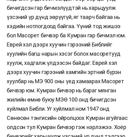
бичигдсэн гар бичмэлүүдтэй нь харьцуулж
үзсэний үр дүнд зөрүүгүй, яг таарч байгаа нь
хэдийн нотлогдоод байгаа. Үүний тод жишээ
бол Масорет бичвэр ба Кумран гар бичмэл юм.
Еврей хэл дээрх хуучин гэрээний Библийг
хуулийн багш нарын хэсэг болох масоретууд
хуулж, хадгалж үлдээсэн байдаг. Еврей хэл
дээрх хуучин гэрээний хамгийн эртний бүрэн
хуулбар нь МЭ 900 оны үед хамаарах Масорет
бичвэр юм. Кумран бичвэр нь бараг мянган
жилийн өмнө буюу МЭӨ 100 онд бичигдсэн
хуйлмал Библи. Уг хуйлмал ном 1947 онд
Сөнөсөн тэнгисийн ойролцоох Кумран агуйгаас
олдсон тул Кумран бичвэр гэж нэрлэжээ. Хоёр
бичвэрийг харьцуулж үзсэний үр дүнд тэдгээр