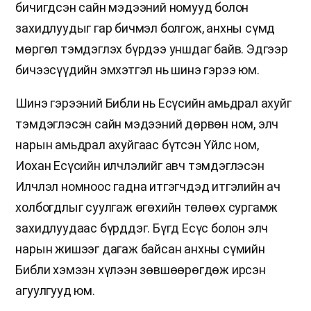
бичигдсэн сайн мэдээний номууд болон
захидлуудыг гар бичмэл болгож, анхны сүмд
мөргөл тэмдэглэх бүрдээ уншдаг байв. Эдгээр
бичээсүүдийн эмхэтгэл нь шинэ гэрээ юм.
Шинэ гэрээний Библи нь Есүсийн амьдрал ахуйг
тэмдэглэсэн сайн мэдээний дөрвөн ном, элч
нарын амьдрал ахуйгаас бүтсэн Үйлс ном,
Иохан Есүсийн илчлэлийг авч тэмдэглэсэн
Илчлэл номноос гадна итгэгчдэд итгэлийн ач
холбогдлыг суулгаж өгөхийн төлөөх сургамж
захидлуудаас бүрддэг. Бүгд Есүс болон элч
нарын жишээг дагаж байсан анхны сүмийн
Библи хэмээн хүлээн зөвшөөрөгдөж ирсэн
агуулгууд юм.