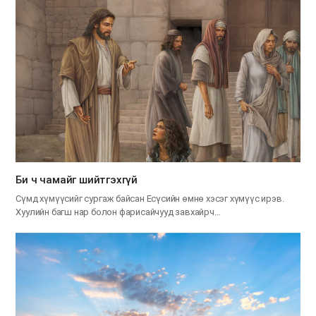
Би ч чамайг шийтгэхгүй
Сүмд хүмүүсийг сургаж байсан Есүсийн өмнө хэсэг хүмүүс ирэв.
Хуулийн багш нар болон фарисайчууд завхайрч…