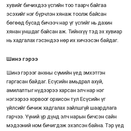
хувийг бичихдээ үсгийн тоо таарч байгаа
эсэхийг нэг бүрчлэн хянаж тоолж байсан
бөгөөд бусад бичээч нар үг үсгийг нь дахин
хянан уншдаг байсан аж. Тийнхүү тэд эх хувиар
нь хадгалах гэсэндээ нөр их хичээсэн байдаг.
Шинэ гэрээ
Шинэ гэрээг анхны сүмийн үед эмхэтгэн
гаргасан байдаг. Есүсийн амьдрал ахуй,
амилалтыг нүдээрээ харсан элч нар нэг
нэгээрээ хорвоог орхисон тул Есүсийн үг
үйлсийг бичиж хадгалах зайлшгүй шаардлага
гарчээ. Үүний үр дүнд элч нарын бичсэн сайн
мэдээний ном бичигдэж эхэлсэн байна. Тэр үед