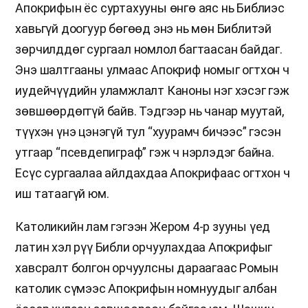
Апокрифын ёс суртахууны өнгө аяс нь Библиэс
хавьгүй доогуур бөгөөд энэ нь мөн Библитэй
зөрчилддөг сургаал номлол багтаасан байдаг.
Энэ шалтгааны улмаас Апокриф номыг огтхон ч
иудейчүүдийн уламжлалт Каноны нэг хэсэг гэж
зөвшөөрдөггүй байв. Тэдгээр нь чанар муутай,
түүхэн үнэ цэнэгүй тул “хуурамч бичээс” гэсэн
утгаар “псевдепиграф” гэж ч нэрлэдэг байна.
Есүс сургаалаа айлдахдаа Апокрифаас огтхон ч
иш татаагүй юм.
Католикийн лам гэгээн Жером 4-р зууны үед
латин хэл рүү Библи орчуулахдаа Апокрифыг
хавсралт болгон орчуулсны дараагаас Ромын
католик сүмээс Апокрифын номнуудыг албан