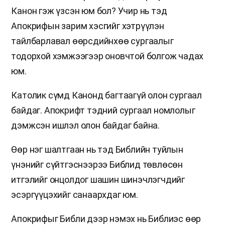
Канон гэж үзсэн юм бол? Учир нь тэд
Апокрифын зарим хэсгийг хэтрүүлэн
тайлбарлавал өөрсдийнхөө сургаалыг
тодорхой хэмжээгээр оновчтой болгож чадах
юм.
Католик сүмд Канонд багтаагүй олон сургаал
байдаг. Апокрифт тэдний сургаал номлолыг
дэмжсэн ишлэл олон байдаг байна.
Өөр нэг шалтгаан нь тэд Библийн туйлын
үнэнийг сүйтгэснээрээ Библид төвлөсөн
итгэлийг онцолдог шашин шинэчлэгчдийг
эсэргүүцэхийг санаархдаг юм.
Апокрифыг Библи дээр нэмэх нь Библиэс өөр