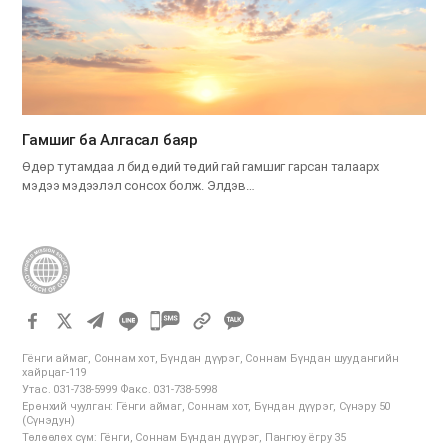
Гамшиг ба Алгасал баяр
Өдөр тутамдаа л бид өдий төдий гай гамшиг гарсан талаарх
мэдээ мэдээлэл сонсох болж. Элдэв…
카
카
Гёнги аймаг, Соннам хот, Бүндан дүүрэг, Соннам Бүндан шуудангийн
오
хайрцаг-119
Утас. 031-738-5999 Факс. 031-738-5998
톡
Ерөнхий чуулган: Гёнги аймаг, Соннам хот, Бүндан дүүрэг, Сүнэру 50
공
(Сүнэдун)
Төлөөлөх сүм: Гёнги, Соннам Бүндан дүүрэг, Пангюу ёгру 35
유