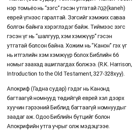
нэр томьёо нь “зэгс” гэсэн утгатай קָנֶה(kaneh)
еврей үгнээс гаралтай. Зэгсийг хэмжих саваа
болгон байнга хэрэглэдэг байж. Тиймээс зэгс
гэсэн үг нь “шалгуур, хэм хэмжүүр” гэсэн
утгатай болсон байна. Хожим нь “Канон” гэх үг
нь итгэлийн хэм хэмжүүр болох Библийн 66
номыг заахад ашиглагдах болжээ. (R.K. Harrison,
Introduction to the Old Testament, 327-328хуу).
Апокриф (Гадна судар) гэдэг нь Канонд
багтаагүй номнууд төдийгүй еврей хэл дээрх
хуучин гэрээний Библид багтаагүй номнуудыг
заадаг аж. Одоо Библийн бүтцийг болон
Апокрифийн утга учрыг олж мэдэцгээе.