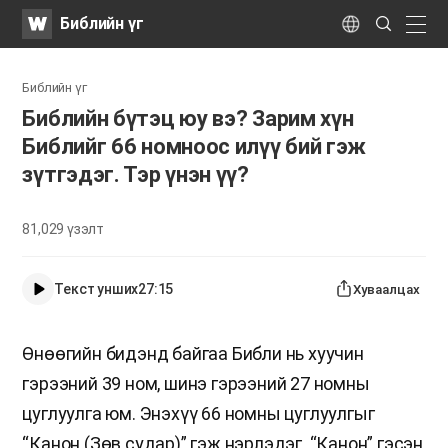
WATV
Search
Библийн үг
Submit
naviga
Language
Библийн үг
​Библийн бүтэц юу вэ? Зарим хүн
Библийг 66 номноос илүү бий гэж
зүтгэдэг. Тэр үнэн үү?
81,029
үзэлт
Текст унших
27:15
Хуваалцах
Өнөөгийн бидэнд байгаа Библи нь хуучин
гэрээний 39 ном, шинэ гэрээний 27 номны
цуглуулга юм. Энэхүү 66 номны цуглуулгыг
“Канон (Зөв судар)” гэж нэрлэдэг. “Канон” гэсэн