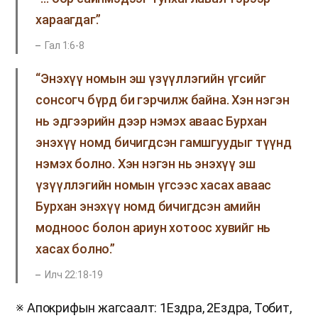
хараагдаг.”
Гал 1:6-8
“Энэхүү номын эш үзүүллэгийн үгсийг
сонсогч бүрд би гэрчилж байна. Хэн нэгэн
нь эдгээрийн дээр нэмэх аваас Бурхан
энэхүү номд бичигдсэн гамшгуудыг түүнд
нэмэх болно. Хэн нэгэн нь энэхүү эш
үзүүллэгийн номын үгсээс хасах аваас
Бурхан энэхүү номд бичигдсэн амийн
модноос болон ариун хотоос хувийг нь
хасах болно.”
Илч 22:18-19
※ Апокрифын жагсаалт: 1Ездра, 2Ездра, Тобит,