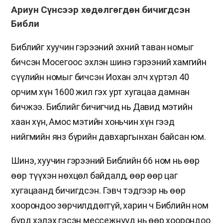
Ариун Сүнсээр хөдөлгөгдөн бичигдсэн
Библи
Библийг хуучин гэрээний эхний таван номыг
бичсэн Мосегоос эхлэн шинэ гэрээний хамгийн
сүүлийн номыг бичсэн Иохан элч хүртэл 40
орчим хүн 1600 жил гэх урт хугацаа дамнан
бичжээ. Библийг бичигчид нь Давид мэтийн
хаан хүн, Амос мэтийн хоньчин хүн гээд
нийгмийн янз бүрийн давхаргынхан байсан юм.
Шинэ, хуучин гэрээний Библийн 66 ном нь өөр
өөр түүхэн нөхцөл байдалд, өөр өөр цаг
хугацаанд бичигдсэн. Гэвч тэдгээр нь өөр
хоорондоо зөрчилддөггүй, харин ч Библийн ном
бүрд хэлэх гэсэн мессежнүүд нь өөр хоорондоо