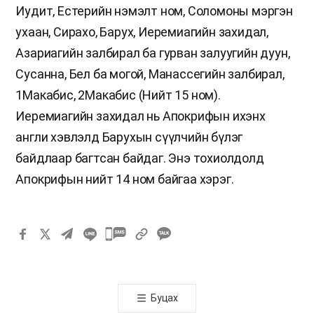
Иудит, Естерийн нэмэлт ном, Соломоны мэргэн
ухаан, Сирахо, Барух, Иеремиагийн захидал,
Азариагийн залбирал ба гурван залуугийн дуун,
Сусанна, Бел ба могой, Манассегийн залбирал,
1Макабис, 2Макабис (Нийт 15 ном).
Иеремиагийн захидал нь Апокрифын ихэнх
англи хэвлэлд Барухын сүүлчийн бүлэг
байдлаар багтсан байдаг. Энэ тохиолдолд
Апокрифын нийт 14 ном байгаа хэрэг.
카
카
오
톡
Буцах
공