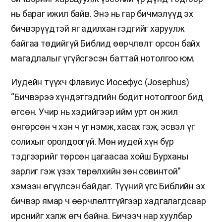
нь бараг ижил байв. Энэ нь гар бичмэлүүд эх
бичвэрүүдтэй яг адилхан гэдгийг харуулж
байгаа төдийгүй Библид өөрчлөлт орсон байх
магадлалыг үгүйсгэсэн баттай нотолгоо юм.
Иудейн түүхч Флавиус Иосефус (Josephus)
“Бичвэрээ хүндэтгэдгийн бодит нотолгоог бид
өгсөн. Учир нь хэдийгээр ийм урт он жил
өнгөрсөн ч хэн ч үг нэмж, хасах гэж, эсвэл үг
солихыг оролдоогүй. Мөн иудей хүн бүр
тэдгээрийг төрсөн цагаасаа хойш Бурханы
зарлиг гэж үзэх төрөлхийн зөн совинтой”
хэмээн өгүүлсэн байдаг. Түүний үгс Библийн эх
бичвэр ямар ч өөрчлөлтгүйгээр хадгалагдсаар
ирснийг хэлж өгч байна. Бичээч нар хуулбар