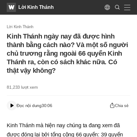
WATV
Search
Lời Kinh Thánh
Submit
Language
naviga
Lời Kinh Thánh
Kinh Thánh ngày nay đã được hình
thành bằng cách nào? Và một số người
chủ trương rằng ngoài 66 quyển Kinh
Thánh ra, còn có sách khác nữa. Có
thật vậy không?
81,233
lượt xem
Đọc nội dung
30:06
Chia sẻ
Kinh Thánh mà hiện nay chúng ta đang xem đã
được đóng lại bởi tổng cộng 66 quyển: 39 quyển