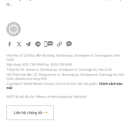
là…
카
카
Hòm thư số 119 Bưu điện Bundang, Bundang-gu, Seongnam-si, Gyeonggi-do, Hàn
오
Quốc
Điện thoại: 8231-738-5999 Fax: 8231-738-5998
톡
Tổng Hội: 50, Sunae-ro, Bundang-gu, Seongnam-si, Gyeonggi-do, Hàn Quốc
공
Hội Thánh đại diện: 35, Pangyoyeok-ro, Bundang-gu, Seongnamsi, Gyeonggi-do, Hàn
Quốc (Baekhyeon-dong 526)
유
Copyright © World Mission Society Church of God. Giữ mọi quyền.
Chính sách bảo
하
mật
기
WATV là viết tắt của “Witness of Ahnsahnghong TeleVision”.
Liên hệ chúng tôi