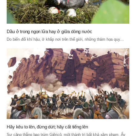
Dầu ở trong ngọn lửa hay ở giữa dòng nước
Do biến đổi khí hậu, ở khắp nơi trên thế giới, những thảm họa quy…
Hãy kêu to lên, đừng dứt; hãy cất tiếng lên
Sự căng thẳng bao trùm Giêricô, một thành trì bất khả xâm phạm. Ấy