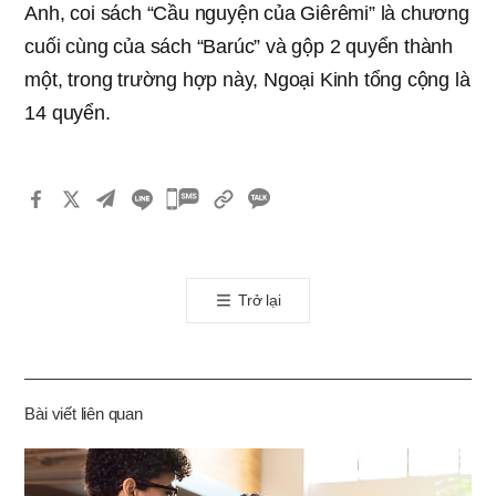
Anh, coi sách “Cầu nguyện của Giêrêmi” là chương
cuối cùng của sách “Barúc” và gộp 2 quyển thành
một, trong trường hợp này, Ngoại Kinh tổng cộng là
14 quyển.
카
카
오
톡
Trở lại
공
유
하
기
Bài viết liên quan