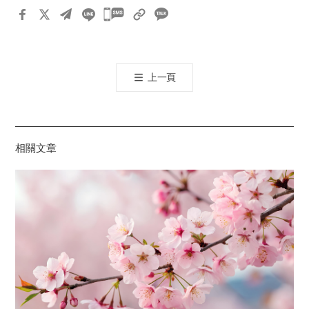
카
카
오
톡
上一頁
공
유
하
기
相關文章