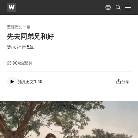
WATV
Search
Submit
naviga
Language
聖經歷史一幕
先去同弟兄和好
馬太福音5章
65,904
點擊數
朗讀正文
1:40
分享