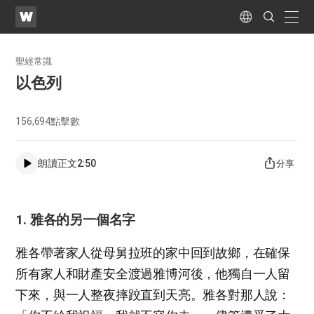
WATV
Search
Submit
naviga
Language
聖經常識
以色列
156,694
點擊數
朗讀正文
2:50
分享
1. 雅各的另一個名字
雅各帶著家人從母舅拉班的家中回到故鄉，在確保
所有家人和財產安全渡過雅博河後，他獨自一人留
下來，與一人整夜摔跤直到天亮。雅各對那人說：