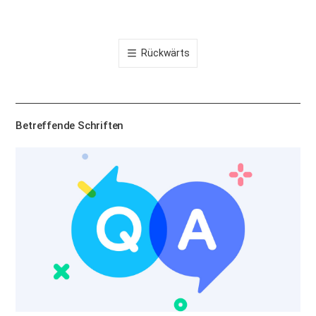
카
오
톡
Rückwärts
공
유
하
기
Betreffende Schriften