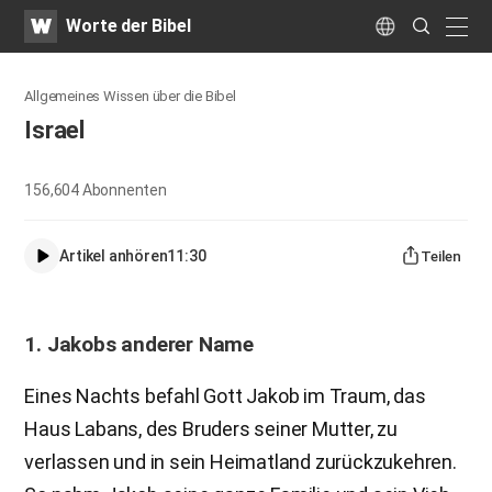
WATV
Search
Worte der Bibel
Submit
naviga
Language
Allgemeines Wissen über die Bibel
Israel
156,604
Abonnenten
Artikel anhören
11:30
Teilen
1. Jakobs anderer Name
Eines Nachts befahl Gott Jakob im Traum, das
Haus Labans, des Bruders seiner Mutter, zu
verlassen und in sein Heimatland zurückzukehren.