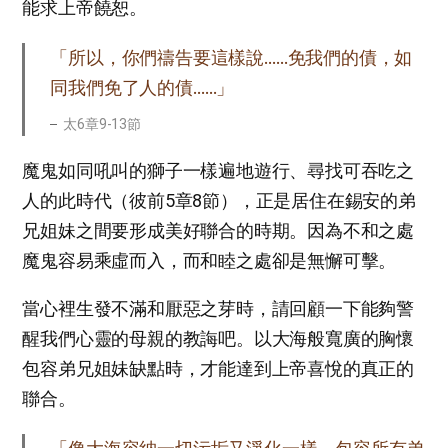
能求上帝饒恕。
「所以，你們禱告要這樣說……免我們的債，如
同我們免了人的債……」
太6章9-13節
魔鬼如同吼叫的獅子一樣遍地遊行、尋找可吞吃之
人的此時代（彼前5章8節），正是居住在錫安的弟
兄姐妹之間要形成美好聯合的時期。因為不和之處
魔鬼容易乘虛而入，而和睦之處卻是無懈可擊。
當心裡生發不滿和厭惡之芽時，請回顧一下能夠警
醒我們心靈的母親的教誨吧。以大海般寬廣的胸懷
包容弟兄姐妹缺點時，才能達到上帝喜悅的真正的
聯合。