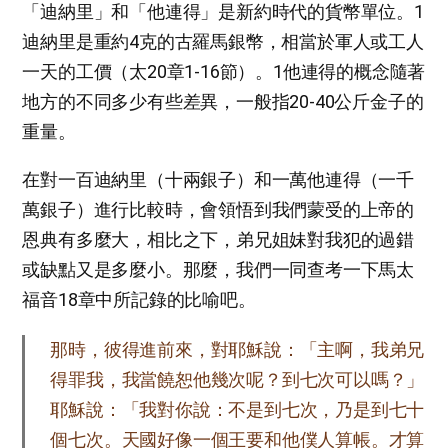
「迪納里」和「他連得」是新約時代的貨幣單位。1
迪納里是重約4克的古羅馬銀幣，相當於軍人或工人
一天的工價（太20章1-16節）。1他連得的概念隨著
地方的不同多少有些差異，一般指20-40公斤金子的
重量。
在對一百迪納里（十兩銀子）和一萬他連得（一千
萬銀子）進行比較時，會領悟到我們蒙受的上帝的
恩典有多麼大，相比之下，弟兄姐妹對我犯的過錯
或缺點又是多麼小。那麼，我們一同查考一下馬太
福音18章中所記錄的比喻吧。
那時，彼得進前來，對耶穌說：「主啊，我弟兄
得罪我，我當饒恕他幾次呢？到七次可以嗎？」
耶穌說：「我對你說：不是到七次，乃是到七十
個七次。天國好像一個王要和他僕人算帳。才算