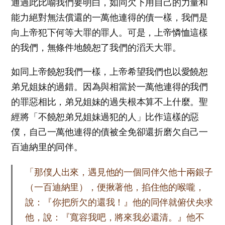
通過此比喻我們要明白，如同欠下用自己的力量和
能力絕對無法償還的一萬他連得的債一樣，我們是
向上帝犯下何等大罪的罪人。可是，上帝憐恤這樣
的我們，無條件地饒恕了我們的滔天大罪。
如同上帝饒恕我們一樣，上帝希望我們也以愛饒恕
弟兄姐妹的過錯。因為與相當於一萬他連得的我們
的罪惡相比，弟兄姐妹的過失根本算不上什麼。聖
經將「不饒恕弟兄姐妹過犯的人」比作這樣的惡
僕，自己一萬他連得的債被全免卻還折磨欠自己一
百迪納里的同伴。
「那僕人出來，遇見他的一個同伴欠他十兩銀子
（一百迪納里），便揪著他，掐住他的喉嚨，
說：『你把所欠的還我！』他的同伴就俯伏央求
他，說：『寬容我吧，將來我必還清。』他不