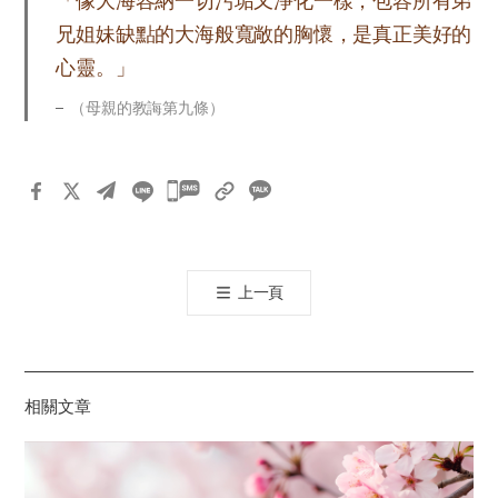
「像大海容納一切污垢又淨化一樣，包容所有弟
兄姐妹缺點的大海般寬敞的胸懷，是真正美好的
心靈。」
（母親的教誨第九條）
카
카
오
톡
上一頁
공
유
하
기
相關文章