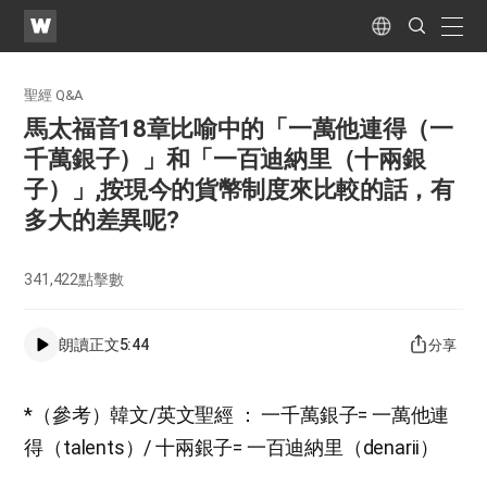
WATV
Search
Submit
naviga
Language
聖經 Q&A
馬太福音18章比喻中的「一萬他連得（一
千萬銀子）」和「一百迪納里（十兩銀
子）」,按現今的貨幣制度來比較的話，有
多大的差異呢?
341,422
點擊數
朗讀正文
5:44
分享
*（參考）韓文/英文聖經 ： 一千萬銀子= 一萬他連
得（talents）/ 十兩銀子= 一百迪納里（denarii）