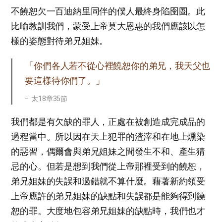
不饒恕欠一百迪納里同伴的僕人最終身陷囹圄。此
比喻教訓我們，蒙受上帝莫大恩惠的我們應該以怎
樣的姿態對待弟兄姐妹。
「你們各人若不從心裡饒恕你的弟兄，我天父也
要這樣待你們了。」
太18章35節
我們都是有欠缺的罪人，正處在被創造成完成品的
過程當中。所以因在天上犯罪的渣滓和在地上燻染
的惡習，偶爾會與弟兄姐妹之間發生不和、產生猜
忌的心。但若是想到我們從上帝那裡受到的饒恕，
弟兄姐妹的失誤和過錯就不算什麼。藉著新約領受
上帝應許的弟兄姐妹的缺點和失誤都是能夠得到饒
恕的罪。大度地包容弟兄姐妹的缺點時，我們也才