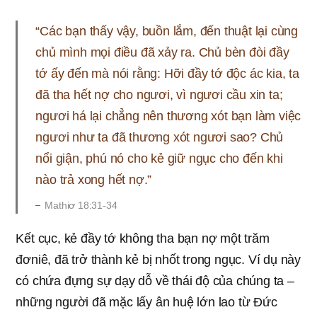
“Các bạn thấy vậy, buồn lắm, đến thuật lại cùng
chủ mình mọi điều đã xảy ra. Chủ bèn đòi đầy
tớ ấy đến mà nói rằng: Hỡi đầy tớ độc ác kia, ta
đã tha hết nợ cho ngươi, vì ngươi cầu xin ta;
ngươi há lại chẳng nên thương xót bạn làm việc
ngươi như ta đã thương xót ngươi sao? Chủ
nổi giận, phú nó cho kẻ giữ ngục cho đến khi
nào trả xong hết nợ.”
Mathiơ 18:31-34
Kết cục, kẻ đầy tớ không tha bạn nợ một trăm
đơniê, đã trở thành kẻ bị nhốt trong ngục. Ví dụ này
có chứa đựng sự dạy dỗ về thái độ của chúng ta –
những người đã mặc lấy ân huệ lớn lao từ Đức