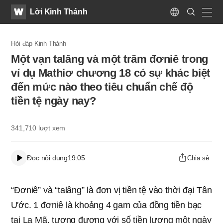
WATV
Search
Lời Kinh Thánh
Submit
Language
naviga
Hỏi đáp Kinh Thánh
Một vạn talâng và một trăm đơniê trong
ví dụ Mathiơ chương 18 có sự khác biệt
đến mức nào theo tiêu chuẩn chế độ
tiền tệ ngày nay?
341,710
lượt xem
Đọc nội dung
19:05
Chia sẻ
“Đơniê” và “talâng” là đơn vị tiền tệ vào thời đại Tân
Ước. 1 đơniê là khoảng 4 gam của đồng tiền bạc
tại La Mã, tương đương với số tiền lương một ngày