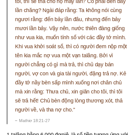
tôi, thì sẽ tha cho họ mấy lần? Có phải đến bảy
lần chăng? Ngài đáp rằng: Ta không nói cùng
ngươi rằng: đến bảy lần đâu, nhưng đến bảy
mươi lần bảy. Vậy nên, nước thiên đàng giống
như vua kia, muốn tính sổ với các đầy tớ mình.
Khi vua khởi soát sổ, thì có người đem nộp một
tên kia mắc nợ vua một vạn talâng. Bởi vì
người chẳng có gì mà trả, thì chủ dạy bán
người, vợ con và gia tài người, đặng trả nợ. Kẻ
đầy tớ nầy bèn sấp mình xuống nơi chân chủ
mà xin rằng: Thưa chủ, xin giãn cho tôi, thì tôi
sẽ trả hết! Chủ bèn động lòng thương xót, thả
người về, và tha nợ cho.”
Mathiơ 18:21-27
1 talâng bằng 6.000 đơniê, là số tiền tương ứng với