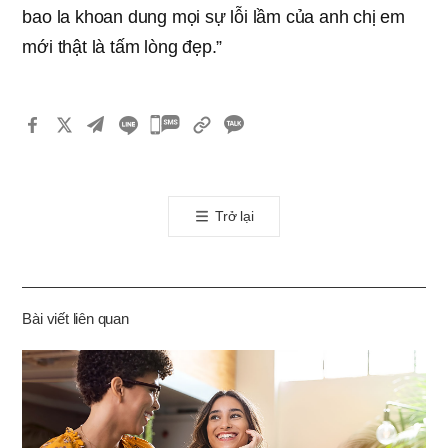
bao la khoan dung mọi sự lỗi lầm của anh chị em
mới thật là tấm lòng đẹp.”
카
카
오
톡
Trở lại
공
유
하
기
Bài viết liên quan