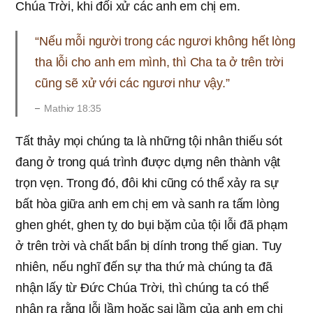
Chúa Trời, khi đối xử các anh em chị em.
“Nếu mỗi người trong các ngươi không hết lòng
tha lỗi cho anh em mình, thì Cha ta ở trên trời
cũng sẽ xử với các ngươi như vậy.”
Mathiơ 18:35
Tất thảy mọi chúng ta là những tội nhân thiếu sót
đang ở trong quá trình được dựng nên thành vật
trọn vẹn. Trong đó, đôi khi cũng có thể xảy ra sự
bất hòa giữa anh em chị em và sanh ra tấm lòng
ghen ghét, ghen tỵ do bụi bặm của tội lỗi đã phạm
ở trên trời và chất bẩn bị dính trong thế gian. Tuy
nhiên, nếu nghĩ đến sự tha thứ mà chúng ta đã
nhận lấy từ Đức Chúa Trời, thì chúng ta có thể
nhận ra rằng lỗi lầm hoặc sai lầm của anh em chị