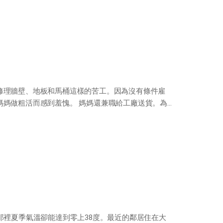
修理牆壁、地板和馬桶這樣的苦工。因為沒有條件雇
媽媽做粗活而感到羞愧。 媽媽還兼職給工廠送貨。為
那裡夏季氣溫卻能達到零上38度。最近的鄰居住在大