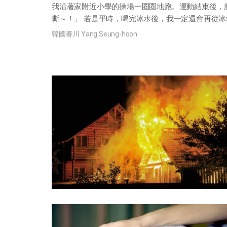
我沿著家附近小學的操場一圈圈地跑。運動結束後，
嘶～！」 若是平時，喝完冰水後，我一定還會再從冰箱
韓國春川 Yang Seung-hoon