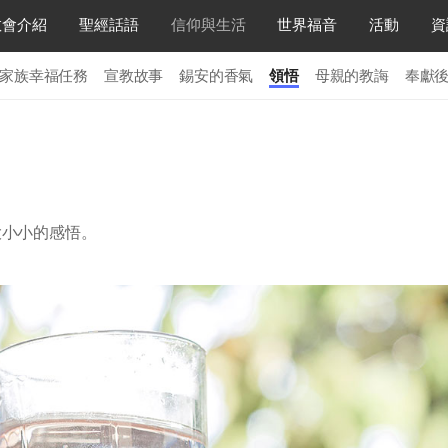
教會介紹
聖經話語
信仰與生活
世界福音
活動
資
家族幸福任務
宣教故事
錫安的香氣
領悟
母親的教誨
奉獻
大小小的感悟。