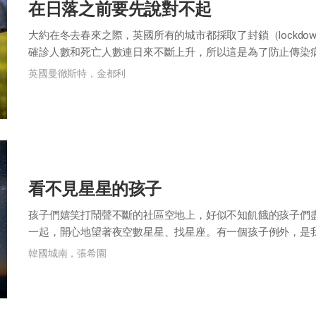
在日落之前要先說對不起
大約在冬去春來之際，英國所有的城市都採取了封鎖（lockd
確診人數和死亡人數連日來不斷上升，所以這是為了防止傳染
所以與平時很少聚在一起的家人相處...
英國曼徹斯特，金都利
看不見星星的孩子
孩子們嬉笑打鬧聲不斷的社區空地上，好似不知飢餓的孩子們
一起，開心地望著夜空數星星、找星座。有一個孩子例外，是
「那幾個星星連在一起不就是北斗七星嗎，...
韓國城南，張希園