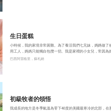
生日蛋糕
小時候，我的家境非常困難。為了養活我們七兄妹，媽媽做了
用工人，媽媽只能獨自包攬一切。我是家裡的小女兒，常因為
了購買食品原料，需要連夜修補包，我經常...
巴西阿雷格里，蘇札納
初級牧者的領悟
我成長的地方是冬季氣溫為零下40度的美國最寒冷的北部，在