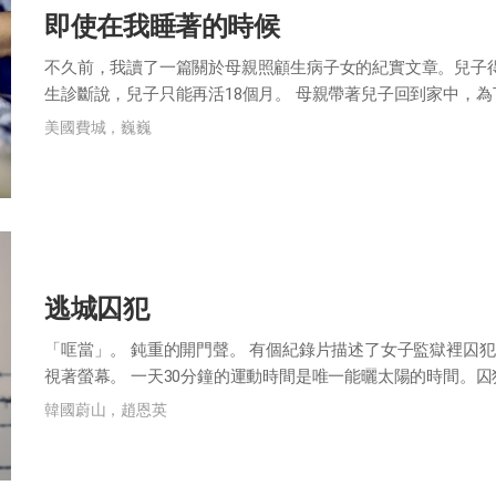
即使在我睡著的時候
不久前，我讀了一篇關於母親照顧生病子女的紀實文章。兒子
生診斷說，兒子只能再活18個月。 母親帶著兒子回到家中，
鬆肌肉。就是在兒子睡著的時候，母親的...
美國費城，巍巍
逃城囚犯
「哐當」。 鈍重的開門聲。 有個紀錄片描述了女子監獄裡囚
視著螢幕。 一天30分鐘的運動時間是唯一能曬太陽的時間。
的。是極其平凡的場景，若不穿囚服...
韓國蔚山，趙恩英