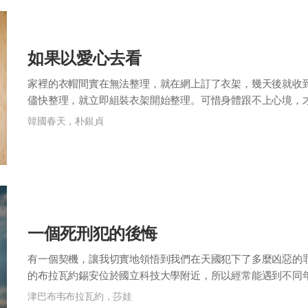
如果以愛心去看
家裡的衣帽間實在無法整理，就在網上訂了衣架，幾天後就收
儘快整理，就立即組裝衣架開始整理。可惜身體跟不上心境，
天。 有一天老公下班回家，看到衣帽間就皺著...
韓國春天，朴銀貞
一個死刑犯的後悔
有一個契機，讓我切實地領悟到我們在天國犯下了多麼凶惡的
的布拉瓦約錫安位於國立科技大學附近，所以經常能遇到不同
人的時候我遇到了一位老人。他手中提著裝...
津巴布韦布拉瓦約，莎娃