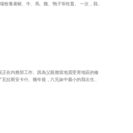
農場牧養著豬、牛、馬、雞、鴨子等牲畜。 一次，我好
親正在內務部工作。因為父親擔當地震受害地區的修
了瓦拉斯安卡什。幾年後，六兄妹中最小的我出生