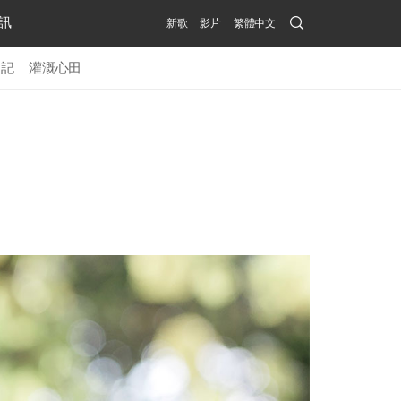
Search
訊
新歌
影片
繁體中文
Submit
後記
灌溉心田