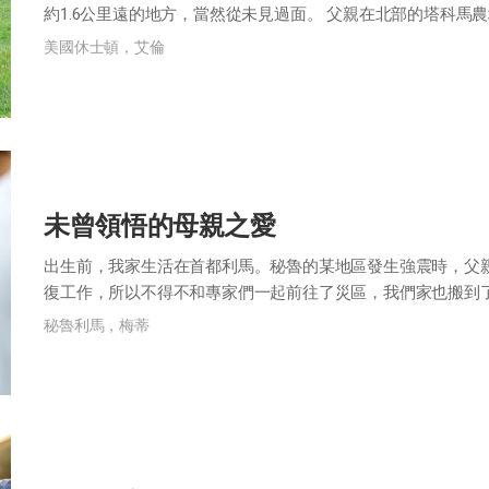
約1.6公里遠的地方，當然從未見過面。 父親在北部的塔科馬
奇地問父親：「既然有充足的牧...
美國休士頓，艾倫
未曾領悟的母親之愛
出生前，我家生活在首都利馬。秘魯的某地區發生強震時，父
復工作，所以不得不和專家們一起前往了災區，我們家也搬到
了，和大哥相差13歲的我得到了所有家人的關...
秘魯利馬，梅蒂