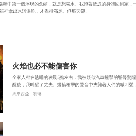
腦海中第一個浮現的念頭，就是想喝水。我拖著疲憊的身體回到家，一
裡拿出冰淇淋吃，才覺得滿足。但那天卻...
火焰也必不能傷害你
全家人都在熟睡的凌晨5點左右，我被疑似汽車撞擊的響聲驚醒
醒後，我叫醒了丈夫。幾輪槍擊的聲音中夾雜著人們的喊叫聲
雜。 因為不知道在家門前到底發生了什麼...
馬來西亞，賽琳