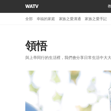
上
帝
的
全部
幸福的家庭
家族之愛溝通
家族之愛手記
教
會
世
界
領悟
福
音
與上帝同行的生活裡，我們會分享日常生活中大
宣
教
協
會