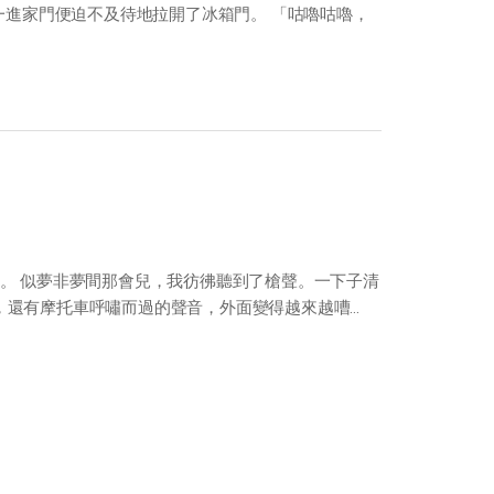
進家門便迫不及待地拉開了冰箱門。 「咕嚕咕嚕，
。 似夢非夢間那會兒，我彷彿聽到了槍聲。一下子清
，還有摩托車呼嘯而過的聲音，外面變得越來越嘈