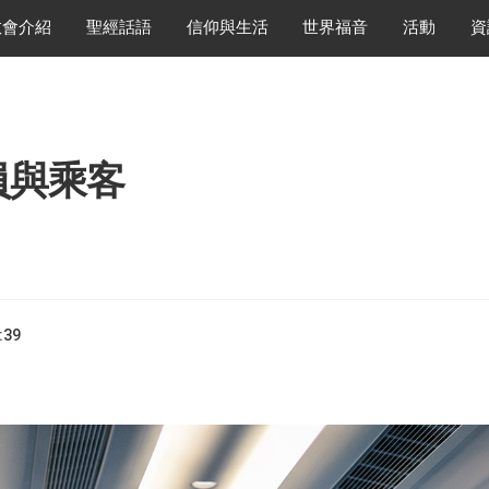
教會介紹
聖經話語
信仰與生活
世界福音
活動
資
員與乘客
:39