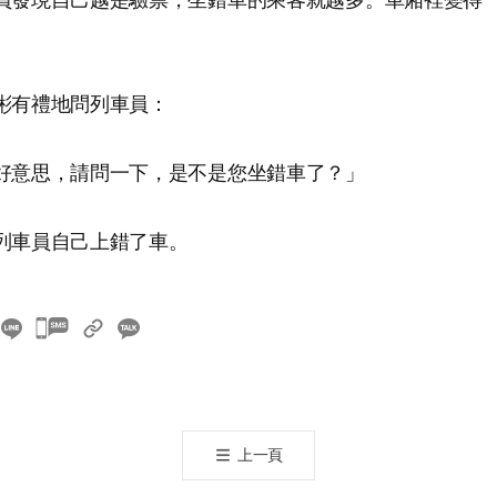
彬有禮地問列車員：
好意思，請問一下，是不是您坐錯車了？」
列車員自己上錯了車。
카
카
오
톡
공
上一頁
유
하