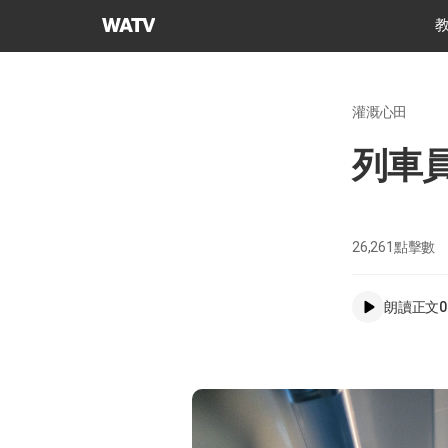
上
帝
的
教
灌溉心田
會
世
列車
界
福
音
宣
26,261
點擊數
教
協
朗讀正文
0
會