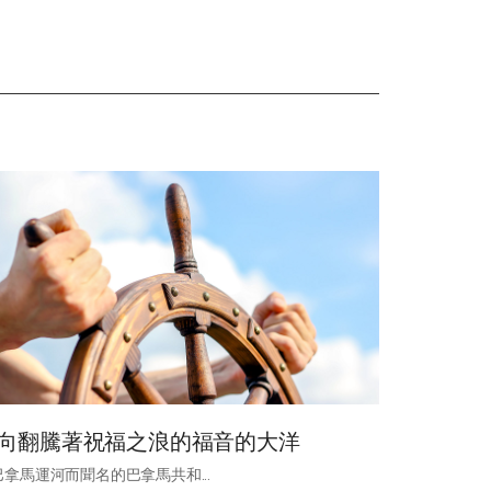
向翻騰著祝福之浪的福音的大洋
巴拿馬運河而聞名的巴拿馬共和...