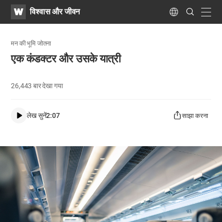
WATV
Search
विश्वास और जीवन
Submit
navig
Language
मन की भूमि जोतना
एक कंडक्टर और उसके यात्री
26,443
बार देखा गया
लेख सुनें
2:07
साझा करना