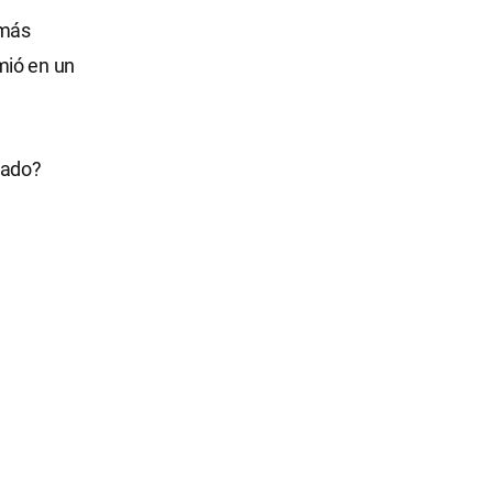
 más
mió en un
cado?