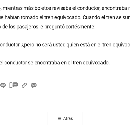
, mientras más boletos revisaba el conductor, encontraba
e habían tomado el tren equivocado. Cuando el tren se su
o de los pasajeros le preguntó cortésmente:
onductor, ¿pero no será usted quien está en el tren equivo
el conductor se encontraba en el tren equivocado.
카
카
오
톡
공
Atrás
유
하