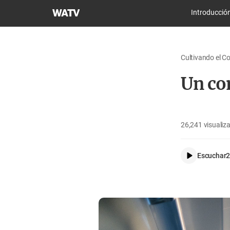
Iglesia
Introducció
de
Dios
Sociedad
Cultivando el C
Misionera
Mundial
Un co
26,241
visualiz
Escuchar
2