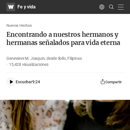
WATV
Search
Fe y vida
Submit
navig
Language
Nuevos Hechos
Encontrando a nuestros hermanos y
hermanas señalados para vida eterna
Genevieve M. Joaquin, desde Iloílo, Filipinas
15,428
visualizaciones
Escuchar
9:24
Compartir