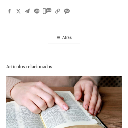
카
카
오
톡
Atrás
공
유
하
기
Artículos relacionados