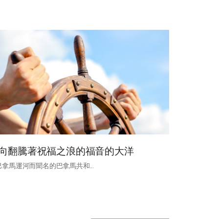
向翻騰著祝福之浪的福音的大洋
巴拿馬運河而聞名的巴拿馬共和...