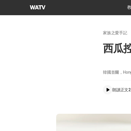
上
帝
的
教
家族之愛手記
會
世
西瓜
界
福
音
宣
韓國首爾，Hong 
教
協
朗讀正文
2
會