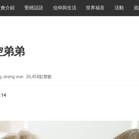
教會介紹
聖經話語
信仰與生活
世界福音
活動
資
控弟弟
Jeong-eun
26,458
點擊數
:14