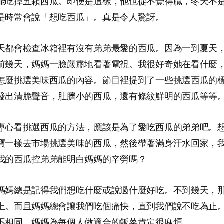
能吃掉五顆西瓜。即便是這樣，他也從不覺得膩，冬天不
是時常會說「想吃西瓜」。真是令人驚訝。
天都會檢查冰箱裡有沒有弟弟最愛的西瓜。因為一到夏天
前幾天，媽媽一臉嚴肅地看著電視。我很好奇她在看什麼
怎麼挑選美味西瓜的內容。節目裡提到了一些挑選西瓜的
發出清脆聲音，肚臍小的西瓜，還有條紋鮮明的西瓜等等
專心看挑選西瓜的方法，應該是為了愛吃西瓜的弟弟吧。
寶一樣去市場挑選美味的西瓜，然後帶著滿身汗水回家，
我的西瓜控弟弟能明白媽媽的辛勞嗎？
媽媽總是記得我們想吃什麼或說過什麼好吃。不到幾天，
上。而且媽媽總會讓我們吃個痛快，直到我們說不吃為止
不相同，媽媽為每個人做適合的飯菜肯定很麻煩。