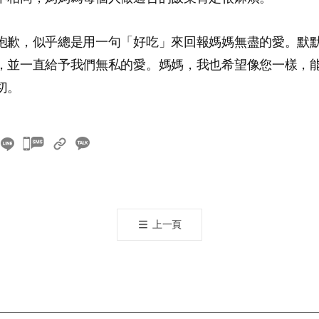
抱歉，似乎總是用一句「好吃」來回報媽媽無盡的愛。默
，並一直給予我們無私的愛。媽媽，我也希望像您一樣，
切。
카
카
오
톡
공
上一頁
유
하
기