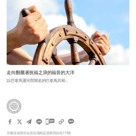
走向翻騰著祝福之浪的福音的大洋
以巴拿馬運河而聞名的巴拿馬共和...
카
카
京畿道城南市盆唐區城南盆唐郵局信箱119號