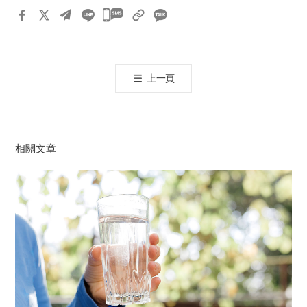
카
카
오
톡
上一頁
공
유
하
기
相關文章