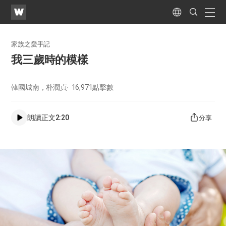
WATV
Search
Submit
naviga
Language
家族之愛手記
我三歲時的模樣
韓國城南，朴潤貞
16,971
點擊數
朗讀正文
2:20
分享