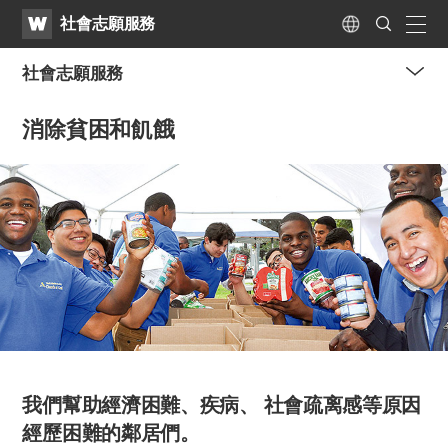
WATV
Search
社會志願服務
Submit
naviga
Language
社會志願服務
me
消除貧困和飢餓
tog
but
我們幫助經濟困難、疾病、
社會疏离感等原因
經歷困難的鄰居們。