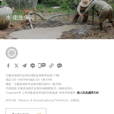
下一頁
水·衛生保障
카
카
京畿道城南市盆唐區城南盆唐郵局信箱119號
오
電話:031-738-5999/傳真:031-738-5998
톡
總會：京畿道城南市盆唐區藪內路50（藪內洞）
代表教會:京畿道城南市盆唐區板橋驛路35（柏峴洞526）
공
Copyright © 上帝的教會世界福音宣教協會. 持有所有權利.
個人訊息處理方針
유
WATV是「Witness of Ahnsahnghong TeleVision」的縮寫。
하
기