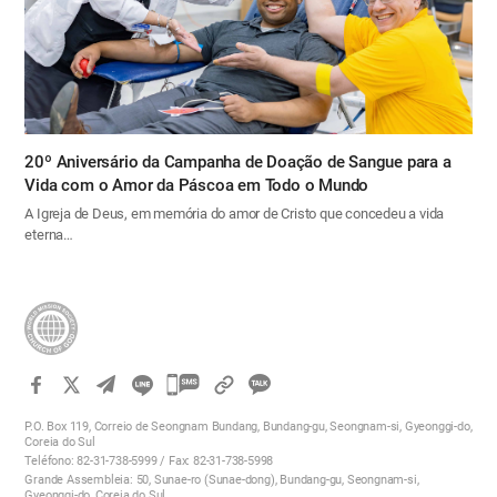
20º Aniversário da Campanha de Doação de Sangue para a
Vida com o Amor da Páscoa em Todo o Mundo
A Igreja de Deus, em memória do amor de Cristo que concedeu a vida
eterna…
카
카
P.O. Box 119, Correio de Seongnam Bundang, Bundang-gu, Seongnam-si, Gyeonggi-do,
오
Coreia do Sul
Teléfono: 82-31-738-5999 / Fax: 82-31-738-5998
톡
Grande Assembleia: 50, Sunae-ro (Sunae-dong), Bundang-gu, Seongnam-si,
공
Gyeonggi-do, Coreia do Sul