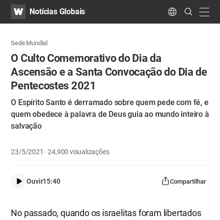
WATV
Search
Notícias Globais
Submit
navig
Language
Sede Mundial
O Culto Comemorativo do Dia da
Ascensão e a Santa Convocação do Dia de
Pentecostes 2021
O Espírito Santo é derramado sobre quem pede com fé, e
quem obedece à palavra de Deus guia ao mundo inteiro à
salvação
23/5/2021
24,900
visualizações
Ouvir
15:40
Compartilhar
No passado, quando os israelitas foram libertados