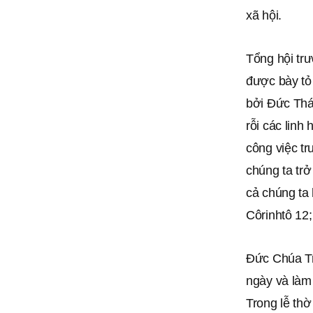
xã hội.
Tổng hội tr
được bày tỏ
bởi Đức Thá
rỗi các linh
công việc tr
chúng ta trở
cả chúng ta 
Côrinhtô 12;
Đức Chúa Tr
ngày và làm
Trong lễ th