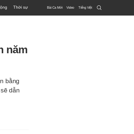
Search
động
Thời sự
Bài Ca Mới
Video
Tiếng Việt
Submit
ần năm
in bằng
 sẽ dẫn