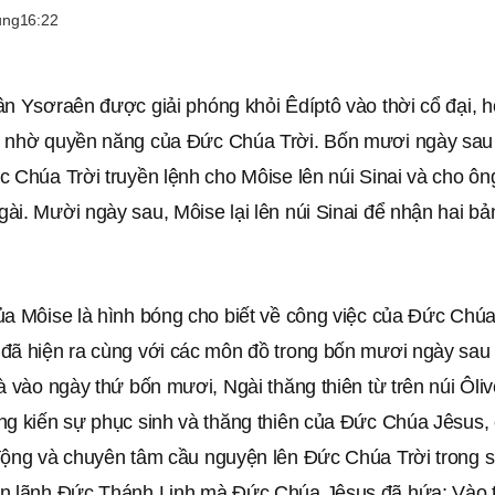
ung
16:22
ân Ysơraên được giải phóng khỏi Êdíptô vào thời cổ đại, 
 nhờ quyền năng của Đức Chúa Trời. Bốn mươi ngày sau k
 Chúa Trời truyền lệnh cho Môise lên núi Sinai và cho ông
ài. Mười ngày sau, Môise lại lên núi Sinai để nhận hai b
ủa Môise là hình bóng cho biết về công việc của Đức Chú
đã hiện ra cùng với các môn đồ trong bốn mươi ngày sau 
à vào ngày thứ bốn mươi, Ngài thăng thiên từ trên núi Ôli
ng kiến ​​sự phục sinh và thăng thiên của Đức Chúa Jêsus
động và chuyên tâm cầu nguyện lên Đức Chúa Trời trong 
n lãnh Đức Thánh Linh mà Đức Chúa Jêsus đã hứa; Vào 