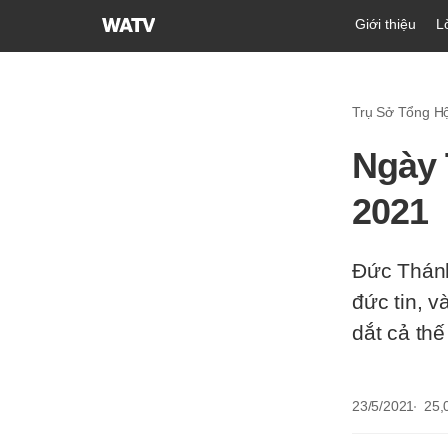
Hội
Giới thiệu
L
Thánh
của
Đức
Trụ Sở Tổng Hội
Chúa
Trời
Ngày 
Hiệp
Hội
2021
Truyền
Giáo
Tin
Đức Thánh
Lành
đức tin, 
Thế
dắt cả thế
Giới
23/5/2021
25,