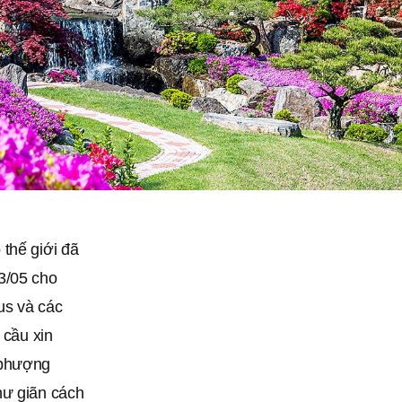
thế giới đã
3/05 cho
us và các
 cầu xin
 phượng
hư giãn cách