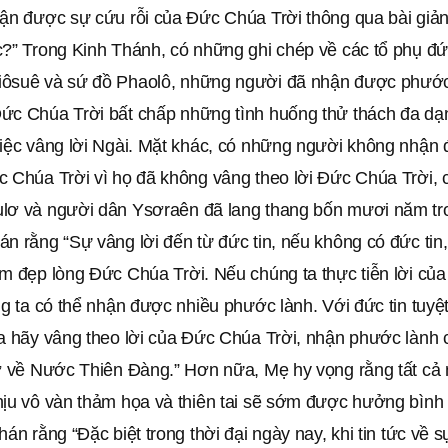
hận được sự cứu rỗi của Đức Chúa Trời thông qua bài giả
c?” Trong Kinh Thánh, có những ghi chép về các tổ phụ đứ
ôsuê và sứ đồ Phaolô, những người đã nhận được phước
ức Chúa Trời bất chấp những tình huống thử thách đa dạ
việc vâng lời Ngài. Mặt khác, có những người không nhậ
c Chúa Trời vì họ đã không vâng theo lời Đức Chúa Trời,
lơ và người dân Ysơraên đã lang thang bốn mươi năm tr
n rằng “Sự vâng lời đến từ đức tin, nếu không có đức tin,
àm đẹp lòng Đức Chúa Trời. Nếu chúng ta thực tiễn lời c
ng ta có thể nhận được nhiều phước lành. Với đức tin tuyệ
ta hãy vâng theo lời của Đức Chúa Trời, nhận phước lành 
rở về Nước Thiên Đàng.” Hơn nữa, Mẹ hy vọng rằng tất cả 
hịu vô vàn thảm họa và thiên tai sẽ sớm được hưởng bình 
hán rằng “Đặc biệt trong thời đại ngày nay, khi tin tức về s