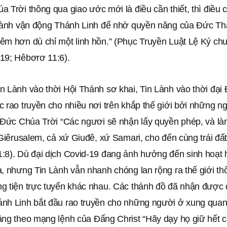
 Trời thông qua giao ước mới là điều cần thiết, thì điều 
 hành vận động Thánh Linh để nhờ quyền năng của Đức T
êm hơn dù chỉ một linh hồn.” (Phục Truyền Luật Lệ Ký ch
19; Hêbơrơ 11:6).
n Lành vào thời Hội Thánh sơ khai, Tin Lành vào thời đạ
 rao truyền cho nhiều nơi trên khắp thế giới bởi những n
a Đức Chúa Trời “Các ngươi sẽ nhận lấy quyền phép, và l
 Giêrusalem, cả xứ Giuđê, xứ Samari, cho đến cùng trái đấ
:8). Dù đại dịch Covid-19 đang ảnh hưởng đến sinh hoạt
a, nhưng Tin Lành vẫn nhanh chóng lan rộng ra thế giới t
g tiện trực tuyến khác nhau. Các thánh đồ đã nhận được
nh Linh bắt đầu rao truyền cho những người ở xung quan
âng theo mạng lệnh của Đấng Christ “Hãy dạy họ giữ hết c