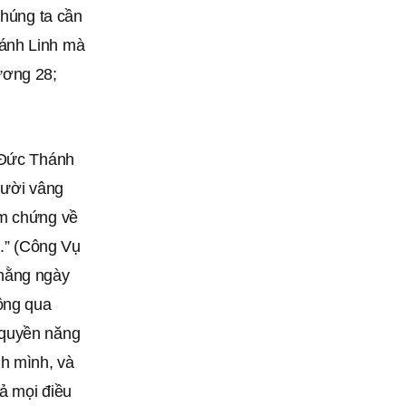
chúng ta cần
hánh Linh mà
ương 28;
i Đức Thánh
gười vâng
àm chứng về
t.” (Công Vụ
 hằng ngày
hông qua
 quyền năng
h mình, và
ả mọi điều