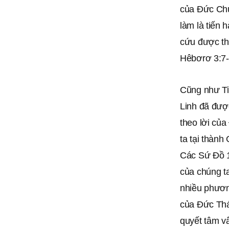
của Đức Chúa
làm là tiến
cứu được th
Hêbơrơ 3:7-
Cũng như Ti
Linh đã được
theo lời củ
ta tại thành
Các Sứ Đồ 1
của chúng t
nhiều phươn
của Đức Thá
quyết tâm v