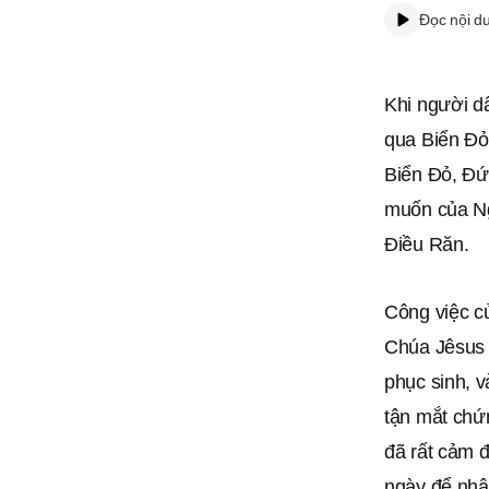
Đọc nội d
Khi người d
qua Biển Đỏ
Biển Đỏ, Đức
muốn của Ng
Điều Răn.
Công việc c
Chúa Jêsus 
phục sinh, v
tận mắt chứ
đã rất cảm 
ngày để nhậ