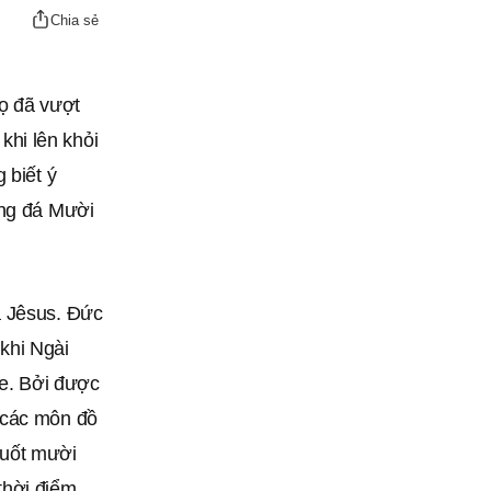
Chia sẻ
họ đã vượt
hi lên khỏi
 biết ý
ảng đá Mười
a Jêsus. Đức
khi Ngài
ve. Bởi được
, các môn đồ
suốt mười
thời điểm