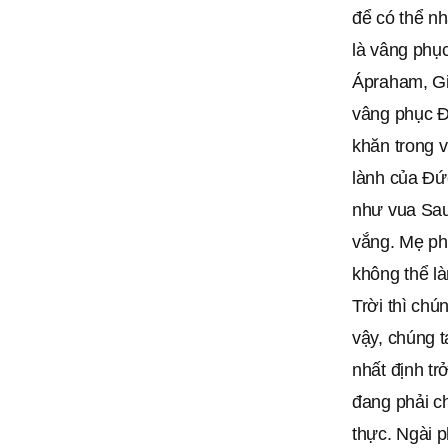
để có thể n
là vâng phụ
Ápraham, Gi
vâng phục Đ
khăn trong 
lành của Đứ
như vua Sau
vắng. Mẹ phá
không thể l
Trời thì chú
vậy, chúng 
nhất định t
đang phải c
thực. Ngài p