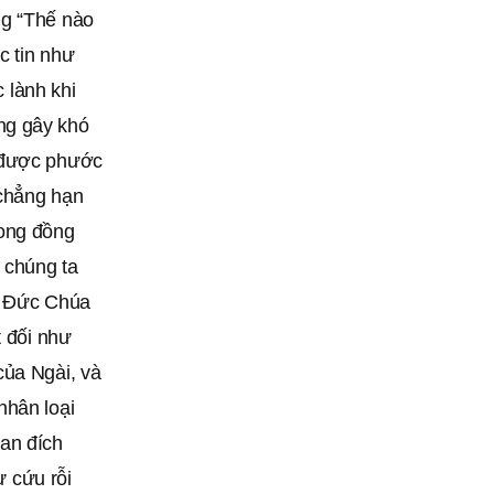
ng “Thế nào
c tin như
 lành khi
ng gây khó
n được phước
 chẳng hạn
ong đồng
 chúng ta
ủa Đức Chúa
t đối như
của Ngài, và
nhân loại
an đích
ự cứu rỗi