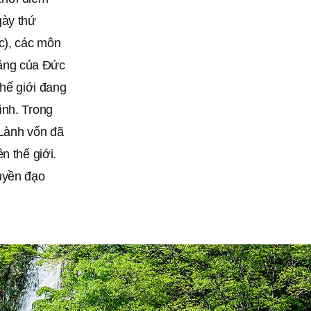
gày thứ
c), các môn
ăng của Đức
thế giới đang
ình. Trong
 Lành vốn đã
n thế giới.
uyền đạo