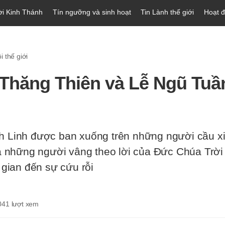
ời Kinh Thánh
Tín ngưỡng và sinh hoạt
Tin Lành thế giới
Hoạt 
 thế giới
Thăng Thiên và Lễ Ngũ Tu
 Linh được ban xuống trên những người cầu x
và những người vâng theo lời của Đức Chúa Trời
 gian đến sự cứu rỗi
041
lượt xem