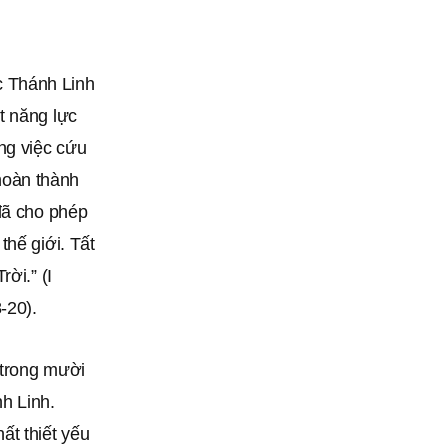
c Thánh Linh
t năng lực
ng việc cứu
 hoàn thành
đã cho phép
thế giới. Tất
ời.” (I
-20).
 trong mười
h Linh.
ất thiết yếu