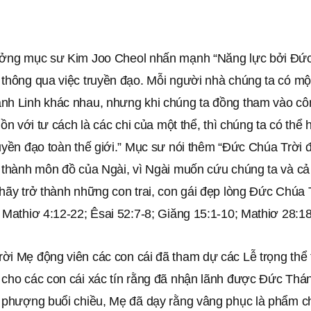
ưởng mục sư Kim Joo Cheol nhấn mạnh “Năng lực bởi Đứ
 thông qua việc truyền đạo. Mỗi người nhà chúng ta có mộ
nh Linh khác nhau, nhưng khi chúng ta đồng tham vào cô
 hồn với tư cách là các chi của một thể, thì chúng ta có thể
uyền đạo toàn thế giới.” Mục sư nói thêm “Đức Chúa Trời 
 thành môn đồ của Ngài, vì Ngài muốn cứu chúng ta và cả 
hãy trở thành những con trai, con gái đẹp lòng Đức Chúa Tr
 Mathiơ 4:12-22; Êsai 52:7-8; Giăng 15:1-10; Mathiơ 28:18
ời Mẹ động viên các con cái đã tham dự các Lễ trọng thể
 cho các con cái xác tín rằng đã nhận lãnh được Đức Thán
ờ phượng buổi chiều, Mẹ đã dạy rằng vâng phục là phẩm ch