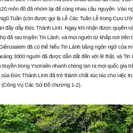
120 môn đồ đã nhóm lại để cùng nhau cầu nguyện. Vào n
 Ngũ Tuần (còn được gọi là Lễ Các Tuần Lễ trong Cựu Ướ
n đầy dẫy Đức Thánh Linh. Ngay khi nhận được quyền n
họ đã rao truyền Tin Lành, và mọi người từ khắp nơi trên 
i Giêrusalem đã có thể hiểu Tin Lành bằng ngôn ngữ của m
hoảng 3000 người đã được dẫn dắt đến với lẽ thật, và Tin
 truyền trong Ysơraên nhanh chóng lan ra mọi quốc gia trê
của Đức Thánh Linh đã trở thành chất xúc tác cho việc tr
ới (Công Vụ Các Sứ Đồ chương 1-2).