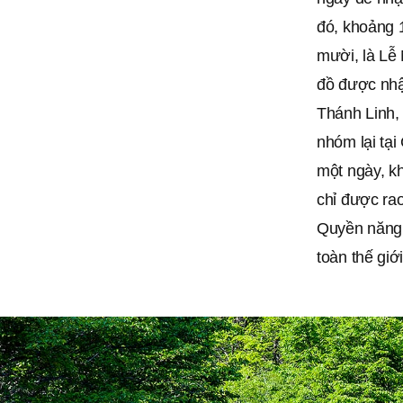
đó, khoảng 
mười, là Lễ
đồ được nhậ
Thánh Linh, 
nhóm lại tạ
một ngày, k
chỉ được rao
Quyền năng 
toàn thế gi