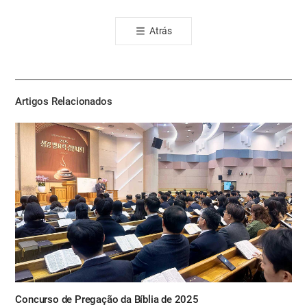
오
톡
Atrás
공
유
하
기
Artigos Relacionados
Concurso de Pregação da Bíblia de 2025