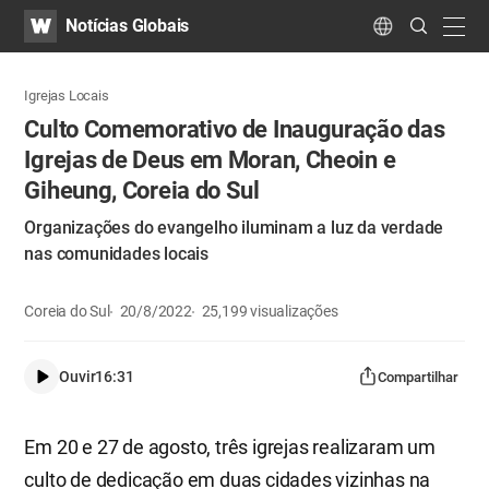
WATV
Search
Notícias Globais
Submit
navig
Language
Igrejas Locais
Culto Comemorativo de Inauguração das
Igrejas de Deus em Moran, Cheoin e
Giheung, Coreia do Sul
Organizações do evangelho iluminam a luz da verdade
nas comunidades locais
Coreia do Sul
20/8/2022
25,199
visualizações
Ouvir
16:31
Compartilhar
Em 20 e 27 de agosto, três igrejas realizaram um
culto de dedicação em duas cidades vizinhas na