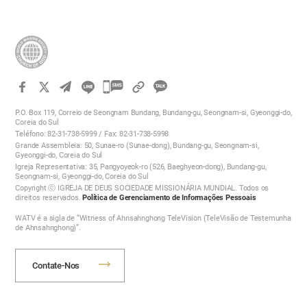
카
카
P.O. Box 119, Correio de Seongnam Bundang, Bundang-gu, Seongnam-si, Gyeonggi-do,
오
Coreia do Sul
Teléfono: 82-31-738-5999 / Fax: 82-31-738-5998
톡
Grande Assembleia: 50, Sunae-ro (Sunae-dong), Bundang-gu, Seongnam-si,
공
Gyeonggi-do, Coreia do Sul
Igreja Representativa: 35, Pangyoyeok-ro (526, Baeghyeon-dong), Bundang-gu,
유
Seongnam-si, Gyeonggi-do, Coreia do Sul
하
Copyright ⓒ IGREJA DE DEUS SOCIEDADE MISSIONÁRIA MUNDIAL. Todos os
direitos reservados.
Política de Gerenciamento de Informações Pessoais
기
WATV é a sigla de “Witness of Ahnsahnghong TeleVision (TeleVisão de Testemunha
de Ahnsahnghong)”.
Contate-Nos