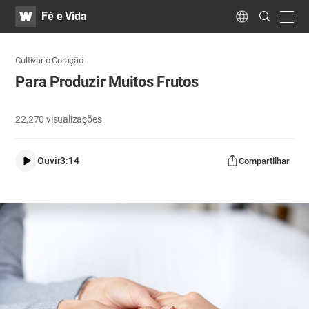
WATV
Search
Fé e Vida
Submit
navig
Language
Cultivar o Coração
Para Produzir Muitos Frutos
22,270
visualizações
Ouvir
3:14
Compartilhar