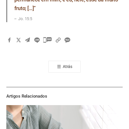
fruto; […]”
Jo. 15:5
카
카
오
톡
Atrás
공
유
하
기
Artigos Relacionados