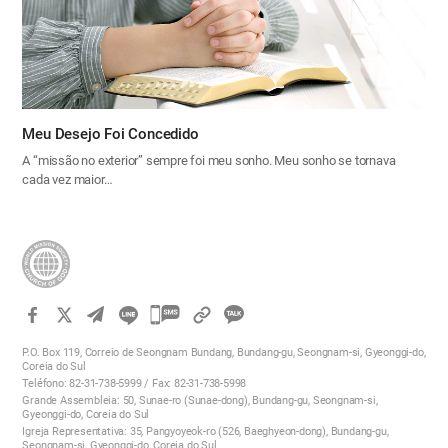
Meu Desejo Foi Concedido
A “missão no exterior” sempre foi meu sonho. Meu sonho se tornava
cada vez maior…
카
카
P.O. Box 119, Correio de Seongnam Bundang, Bundang-gu, Seongnam-si, Gyeonggi-do,
오
Coreia do Sul
Teléfono: 82-31-738-5999 / Fax: 82-31-738-5998
톡
Grande Assembleia: 50, Sunae-ro (Sunae-dong), Bundang-gu, Seongnam-si,
공
Gyeonggi-do, Coreia do Sul
Igreja Representativa: 35, Pangyoyeok-ro (526, Baeghyeon-dong), Bundang-gu,
유
Seongnam-si, Gyeonggi-do, Coreia do Sul