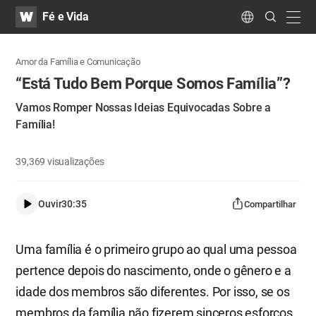
WATV
Search
Fé e Vida
Submit
navig
Language
Amor da Família e Comunicação
“Está Tudo Bem Porque Somos Família”?​
Vamos Romper Nossas Ideias Equivocadas Sobre a
Família!
39,369
visualizações
Ouvir
30:35
Compartilhar
Uma família é o primeiro grupo ao qual uma pessoa
pertence depois do nascimento, onde o gênero e a
idade dos membros são diferentes. Por isso, se os
membros da família não fizerem sinceros esforços