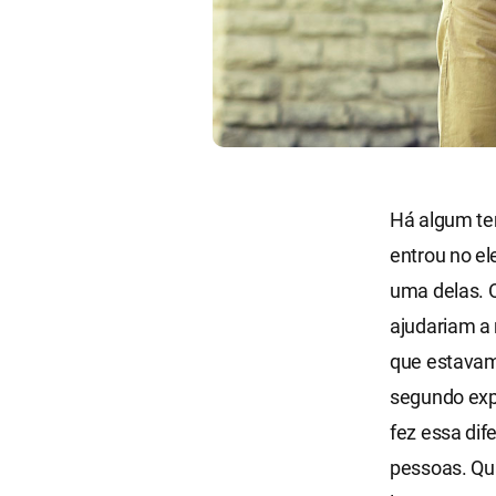
Há algum te
entrou no el
uma delas. 
ajudariam a
que estavam
segundo exp
fez essa dif
pessoas. Qua