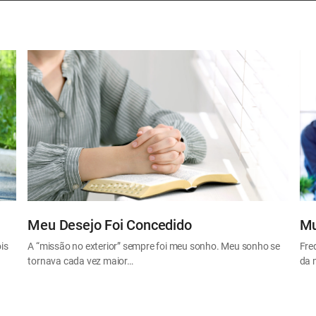
Meu Desejo Foi Concedido
Mu
is
A “missão no exterior” sempre foi meu sonho. Meu sonho se
Fre
tornava cada vez maior…
da 