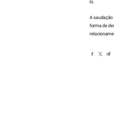
lo.
A saudação 
forma de de
relacionam