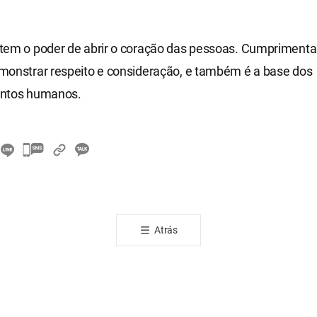
tem o poder de abrir o coração das pessoas. Cumprimenta
monstrar respeito e consideração, e também é a base dos
entos humanos.
카
카
오
톡
공
Atrás
유
하
기