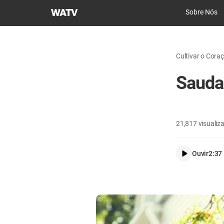
Igreja
Sobre Nós
de
Deus
Sociedade
Cultivar o Cora
Missionária
Mundial
Sauda
21,817
visualiz
Ouvir
2:37