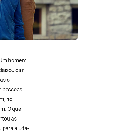
o. Um homem
deixou cair
as o
ze pessoas
m, no
am. O que
ntou as
u para ajudá-