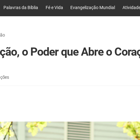
Palavras da Bíblia
Fé e Vida
Evangelização Mundial
Atividad
ção
ção, o Poder que Abre o Cora
ações