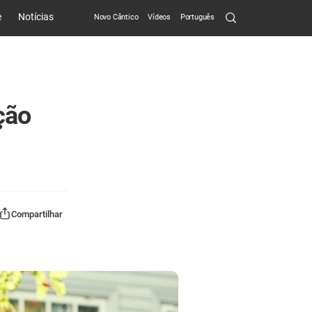
Search
e
Notícias
Novo Cântico
Vídeos
Português
Submit
ção
Compartilhar