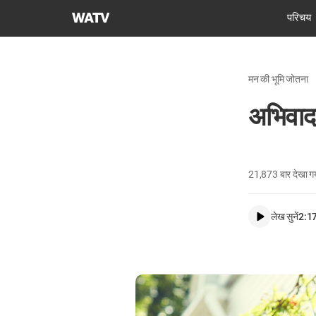
चर्च
परिचय
ऑफ
गॉड
वर्ल्ड
मन की भूमि जोतना
मिशन
सोसाइटी
अभिवादन
21,873
बार देखा ग
लेख सुनें
2:1