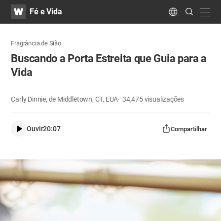
WATV
Search
Fé e Vida
Submit
navig
Language
Fragrância de Sião
Buscando a Porta Estreita que Guia para a
Vida
Carly Dinnie, de Middletown, CT, EUA
34,475
visualizações
Ouvir
20:07
Compartilhar