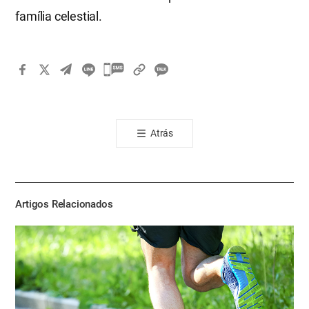
família celestial.
카
카
오
톡
Atrás
공
유
하
기
Artigos Relacionados