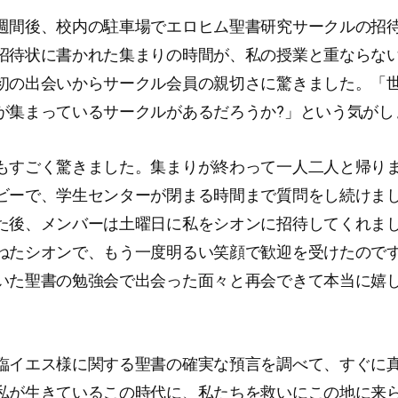
週間後、校内の駐車場でエロヒム聖書研究サークルの招
招待状に書かれた集まりの時間が、私の授業と重ならな
初の出会いからサークル会員の親切さに驚きました。「
が集まっているサークルがあるだろうか?」という気がし
もすごく驚きました。集まりが終わって一人二人と帰り
ビーで、学生センターが閉まる時間まで質問をし続けま
た後、メンバーは土曜日に私をシオンに招待してくれま
ねたシオンで、もう一度明るい笑顔で歓迎を受けたので
いた聖書の勉強会で出会った面々と再会できて本当に嬉
臨イエス様に関する聖書の確実な預言を調べて、すぐに
私が生きているこの時代に、私たちを救いにこの地に来