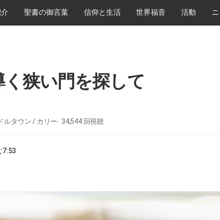
紹介
​聖書の御言葉
​信仰と生活
世界福音
活動
ニ
導く狭い門を探して
ドルタウン / カリー
34,544
回視聴
む
7:53