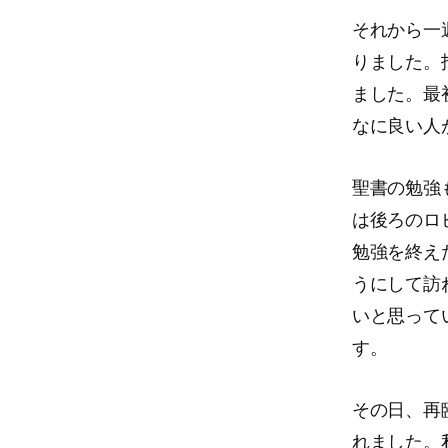
それから一
りました。
ました。最
なに良い人
聖書の勉強
は後ろのロ
勉強を終え
うにして訪
いと思って
す。
その日、再
れました。