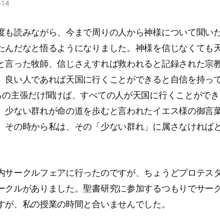
-14
度も読みながら、今まで周りの人から神様について聞い
たんだなと悟るようになりました。神様を信じなくても
と言った牧師、信じさえすれば救われると記録された宗
、良い人であれば天国に行くことができると自信を持っ
らの主張だけ聞けば、すべての人が天国に行くことができ
、少ない群れが命の道を歩むと言われたイエス様の御言
。その時から私は、その「少ない群れ」に属さなければ
内サークルフェアに行ったのですが、ちょうどプロテス
ークルがありました。聖書研究に参加するつもりでサー
すが、私の授業の時間と合いませんでした。