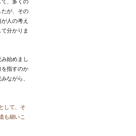
して、多くの
したが、その
拠が人の考え
して分かりま
読み始めまし
誰を指すのか
読みながら、
として、そ
道も細いこ