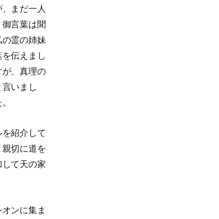
が、まだ一人
く御言葉は聞
私の霊の姉妹
葉を伝えまし
すが、真理の
と言いまし
た。
ルを紹介して
。親切に道を
加して天の家
シオンに集ま