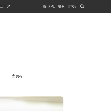
Search
ュース
新しい歌
映像
日本語
Submit
共有