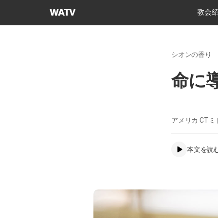
神
教会
様
の
教
シオンの香り
会
世
命に
界
福
音
宣
アメリカ CTミ
教
協
本文を読
会