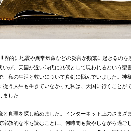
頃、世界的に地震や異常気象などの災害が頻繁に起きるのを
災いが、天国が近い時代に兆候として現われるという聖
で、私の生活と救いについて真剣に悩んでいました。神
に従う人生も生きていなかった私は、天国に行くことが
しました。
様と真理を探し始めました。インターネット上のさまざ
で宗教的な本を読むことに、何時間も費やしながら過ご