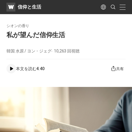
WATV
Search
​信仰と生活
Submit
naviga
Language
シオンの香り
私が望んだ信仰生活
韓国 水原 / ヨン・ジェグ
10,263
回視聴
本文を読む
4:40
共有