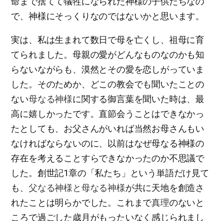
命まで捨てて犠牲になられた神様の子供たちなの
で、神様にそっくりなのではないかと思います。
実は、私は生まれて数日で母を亡くし、祖母に育
てられました。母親の愛がどんなものなのかも知
らないながらも、漠然とその愛を恋しがっていま
した。そのためか、どこの教会でも聞いたことの
ない
母なる神様
に関する御言葉を聞いた時は、最
高に嬉しかったです。直節会うことはできなかっ
たとしても、お父さんがいれば当然お母さんもい
なければならないのに、以前はなぜ母なる神様の
存在を考えることすらできなかったのか不思議で
した。創世記1章の「私たち」という単語だけ見て
も、
父なる神様と母なる神様
が共に天地を創造さ
れたことは明らかでした。これまで
真理
のないと
ころで過ごした歳月がもったいなく感じられまし