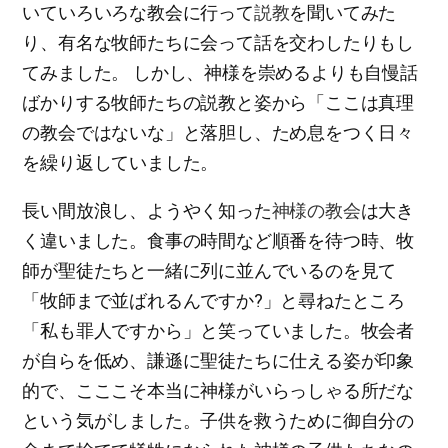
いていろいろな教会に行って
説教
を聞いてみた
り、有名な牧師たちに会って話を交わしたりもし
てみました。 しかし、神様を崇めるよりも自慢話
ばかりする牧師たちの説教と姿から「ここは真理
の教会ではないな」と落胆し、ため息をつく日々
を繰り返していました。
長い間放浪し、ようやく知った
神様の教会
は大き
く違いました。食事の時間など順番を待つ時、牧
師が聖徒たちと一緒に列に並んでいるのを見て
「牧師まで並ばれるんですか?」と尋ねたところ
「私も罪人ですから」と笑っていました。牧会者
が自らを低め、謙遜に聖徒たちに仕える姿が印象
的で、こここそ本当に神様がいらっしゃる所だな
という気がしました。子供を救うために御自分の