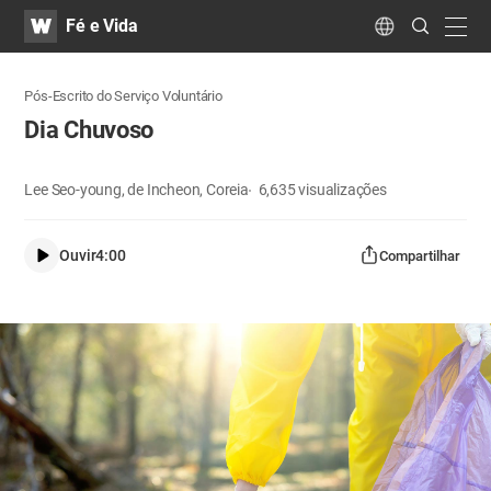
WATV
Search
Fé e Vida
Submit
navig
Language
Pós-Escrito do Serviço Voluntário
Dia Chuvoso
Lee Seo-young, de Incheon, Coreia
6,635
visualizações
Ouvir
4:00
Compartilhar