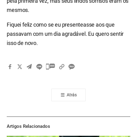
pela primeira vez, mas seus lindos sorrisos eram os
mesmos.
Fiquei feliz como se eu presenteasse aos que
passavam com um dia agradável. Eu quero sentir
isso de novo.
카
카
오
톡
Atrás
공
유
하
기
Artigos Relacionados