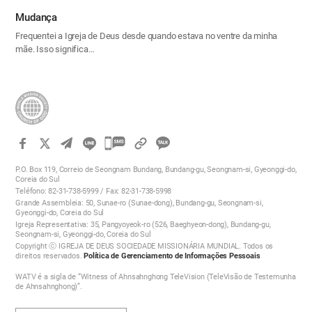
Mudança
Frequentei a Igreja de Deus desde quando estava no ventre da minha
mãe. Isso significa…
카
카
P.O. Box 119, Correio de Seongnam Bundang, Bundang-gu, Seongnam-si, Gyeonggi-do,
오
Coreia do Sul
Teléfono: 82-31-738-5999 / Fax: 82-31-738-5998
톡
Grande Assembleia: 50, Sunae-ro (Sunae-dong), Bundang-gu, Seongnam-si,
공
Gyeonggi-do, Coreia do Sul
Igreja Representativa: 35, Pangyoyeok-ro (526, Baeghyeon-dong), Bundang-gu,
유
Seongnam-si, Gyeonggi-do, Coreia do Sul
하
Copyright ⓒ IGREJA DE DEUS SOCIEDADE MISSIONÁRIA MUNDIAL. Todos os
direitos reservados.
Política de Gerenciamento de Informações Pessoais
기
WATV é a sigla de “Witness of Ahnsahnghong TeleVision (TeleVisão de Testemunha
de Ahnsahnghong)”.