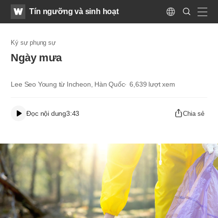
WATV
Search
Tín ngưỡng và sinh hoạt
Submit
Language
naviga
Ký sự phụng sự
Ngày mưa
Lee Seo Young từ Incheon, Hàn Quốc
6,639
lượt xem
Đọc nội dung
3:43
Chia sẻ