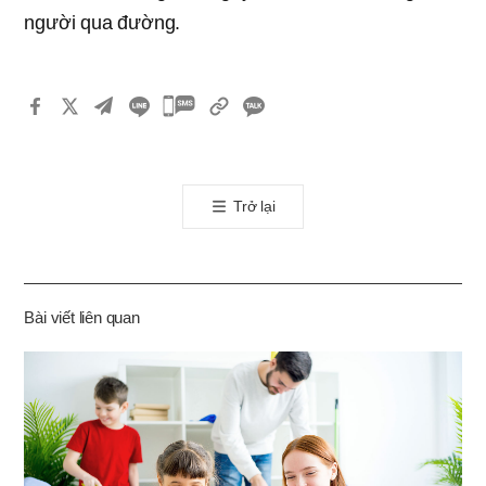
người qua đường.
카
카
오
톡
Trở lại
공
유
하
기
Bài viết liên quan