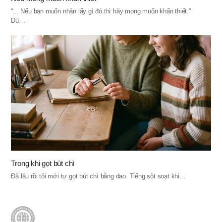
“... Nếu bạn muốn nhận lấy gì đó thì hãy mong muốn khẩn thiết.”
Dù…
Trong khi gọt bút chì
Đã lâu rồi tôi mới tự gọt bút chì bằng dao. Tiếng sột soạt khi…