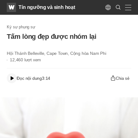
WATV
Search
Tín ngưỡng và sinh hoạt
Submit
Language
naviga
Ký sự phụng sự
Tấm lòng đẹp được nhóm lại
Hội Thánh Belleville, Cape Town, Cộng hòa Nam Phi
12,460
lượt xem
Đọc nội dung
3:14
Chia sẻ