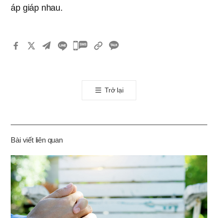
áp giáp nhau.
카
카
오
톡
Trở lại
공
유
하
기
Bài viết liên quan