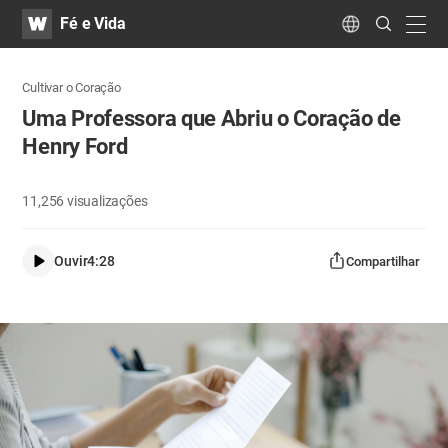
WATV
Search
Fé e Vida
Submit
navig
Language
Cultivar o Coração
Uma Professora que Abriu o Coração de
Henry Ford
11,256
visualizações
Ouvir
4:28
Compartilhar