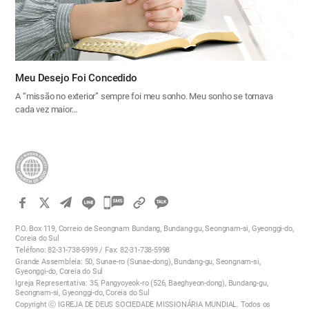
Meu Desejo Foi Concedido
A “missão no exterior” sempre foi meu sonho. Meu sonho se tornava
cada vez maior…
카
카
P.O. Box 119, Correio de Seongnam Bundang, Bundang-gu, Seongnam-si, Gyeonggi-do,
오
Coreia do Sul
Teléfono: 82-31-738-5999 / Fax: 82-31-738-5998
톡
Grande Assembleia: 50, Sunae-ro (Sunae-dong), Bundang-gu, Seongnam-si,
공
Gyeonggi-do, Coreia do Sul
Igreja Representativa: 35, Pangyoyeok-ro (526, Baeghyeon-dong), Bundang-gu,
유
Seongnam-si, Gyeonggi-do, Coreia do Sul
하
Copyright ⓒ IGREJA DE DEUS SOCIEDADE MISSIONÁRIA MUNDIAL. Todos os