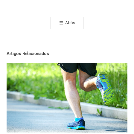
카
오
톡
Atrás
공
유
하
기
Artigos Relacionados