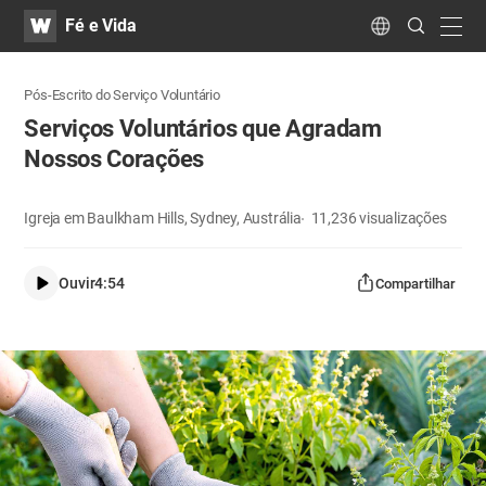
WATV
Search
Fé e Vida
Submit
navig
Language
Pós-Escrito do Serviço Voluntário
Serviços Voluntários que Agradam
Nossos Corações
Igreja em Baulkham Hills, Sydney, Austrália
11,236
visualizações
Ouvir
4:54
Compartilhar