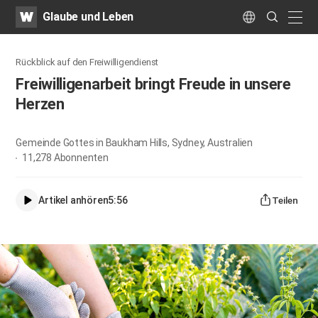
WATV
Search
Glaube und Leben
Submit
naviga
Language
Rückblick auf den Freiwilligendienst
Freiwilligenarbeit bringt Freude in unsere
Herzen
Gemeinde Gottes in Baukham Hills, Sydney, Australien
11,278
Abonnenten
Artikel anhören
5:56
Teilen