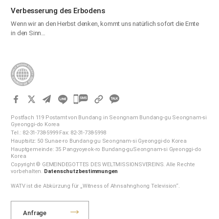
Verbesserung des Erbodens
Wenn wir an den Herbst denken, kommt uns natürlich sofort die Ernte
in den Sinn…
카
카
Postfach 119 Postamt von Bundang in Seongnam Bundang-gu Seongnam-si
오
Gyeonggi-do Korea
Tel.: 82-31-738-5999 Fax: 82-31-738-5998
톡
Hauptsitz: 50 Sunae-ro Bundang-gu Seongnam-si Gyeonggi-do Korea
공
Hauptgemeinde: 35 Pangyoyeok-ro Bundang-guSeongnam-si Gyeonggi-do
Korea
유
Copyright © GEMEINDEGOTTES DES WELTMISSIONSVEREINS. Alle Rechte
하
vorbehalten.
Datenschutzbestimmungen
기
WATV ist die Abkürzung für „Witness of Ahnsahnghong Television“.
Anfrage