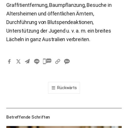
Graffitientfernung, Baumpflanzung, Besuche in
Altersheimen und öffentlichen Ämtern,
Durchführung von Blutspendeaktionen,
Unterstützung der Jugend u. v. a. m. ein breites
Lächeln in ganz Australien verbreiten.
카
카
오
톡
Rückwärts
공
유
하
기
Betreffende Schriften