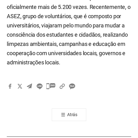
oficialmente mais de 5.200 vezes. Recentemente, o
ASEZ, grupo de voluntários, que é composto por
universitários, viajaram pelo mundo para mudar a
consciência dos estudantes e cidadãos, realizando
limpezas ambientais, campanhas e educação em
cooperação com universidades locais, governos e
administrações locais.
카
카
오
톡
Atrás
공
유
하