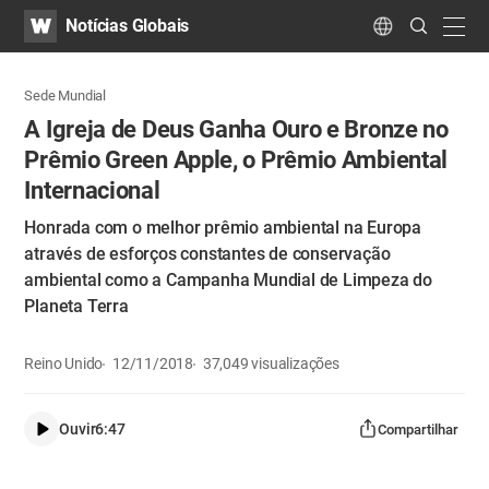
WATV
Search
Notícias Globais
Submit
navig
Language
Sede Mundial
A Igreja de Deus Ganha Ouro e Bronze no
Prêmio Green Apple, o Prêmio Ambiental
Internacional
Honrada com o melhor prêmio ambiental na Europa
através de esforços constantes de conservação
ambiental como a Campanha Mundial de Limpeza do
Planeta Terra
Reino Unido
12/11/2018
37,049
visualizações
Ouvir
6:47
Compartilhar