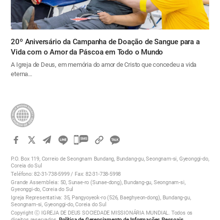
20º Aniversário da Campanha de Doação de Sangue para a
Vida com o Amor da Páscoa em Todo o Mundo
A Igreja de Deus, em memória do amor de Cristo que concedeu a vida
eterna…
카
카
P.O. Box 119, Correio de Seongnam Bundang, Bundang-gu, Seongnam-si, Gyeonggi-do,
오
Coreia do Sul
Teléfono: 82-31-738-5999 / Fax: 82-31-738-5998
톡
Grande Assembleia: 50, Sunae-ro (Sunae-dong), Bundang-gu, Seongnam-si,
공
Gyeonggi-do, Coreia do Sul
Igreja Representativa: 35, Pangyoyeok-ro (526, Baeghyeon-dong), Bundang-gu,
유
Seongnam-si, Gyeonggi-do, Coreia do Sul
하
Copyright ⓒ IGREJA DE DEUS SOCIEDADE MISSIONÁRIA MUNDIAL. Todos os
direitos reservados.
Política de Gerenciamento de Informações Pessoais