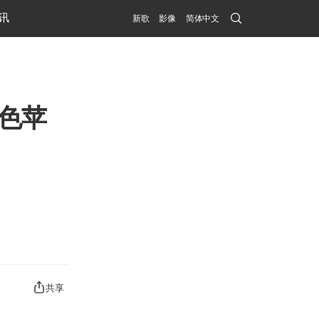
Search
讯
新歌
影像
简体中文
Submit
色苹
共享