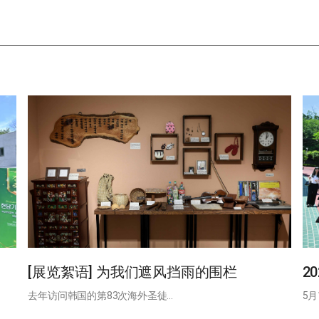
[展览絮语] 为我们遮风挡雨的围栏
2
去年访问韩国的第83次海外圣徒…
5月