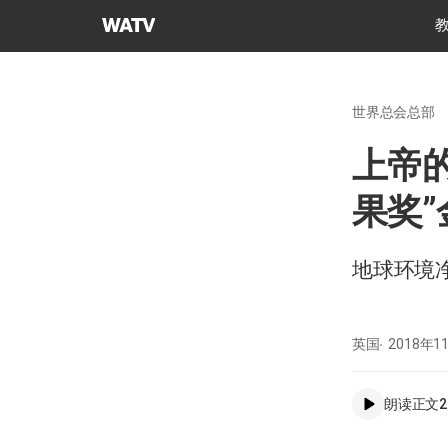
上
帝
的
教
世界总会总部
会
世
上帝
界
福
果奖”
音
宣
教
地球环境
协
会
英国
2018年1
朗读正文
2