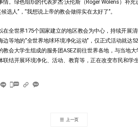
情。绿色组织的代表罗杰·沃伦斯（Roger Wolens）补充
奖候选人”，“我想说上帝的教会做得实在太好了”。
以在全世界175个国家建立的地区教会为中心，持续开展
海边等地的“全世界地球环境净化运动”，仅正式活动就达52
的教会大学生组成的服务团ASEZ前往世界各地，与当地大
体联结开展环境净化、活动、教育等，正在改变市民和学
카
카
오
톡
공
上一页
유
하
기