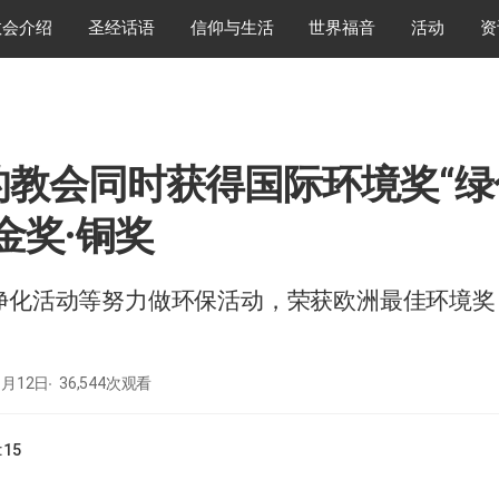
教会介绍
圣经话语
信仰与生活
世界福音
活动
资
的教会同时获得国际环境奖“绿
金奖·铜奖
净化活动等努力做环保活动，荣获欧洲最佳环境奖
1月12日
36,544
次观看
:15