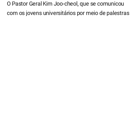
O Pastor Geral Kim Joo-cheol, que se comunicou
com os jovens universitários por meio de palestras
e sessão de introdução sobre visão, também
enfatizou a fé como uma virtude necessária.
Citando as histórias de Josué e Gideão, que
venceram as dificuldades com a fé, o Pastor Geral
Kim Joo-cheol enfatizou: “Se vocês tiverem os olhos
de fé, e não os olhos de hesitação ou dúvida, vocês
verão o caminho”. Ele pediu, aos jovens que estão
na época de planejar o seu futuro, que tivessem
uma grande visão com confiança no futuro brilhante
que Deus prometeu (Hb. 11:6).
Percebendo a palavra de Deus e aprendendo
uns com os outros