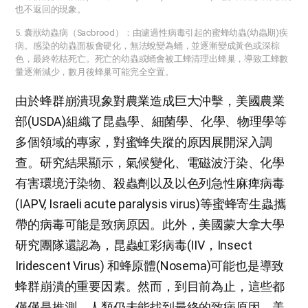
也不返回的現象。
5. 囊狀幼蟲病（Sacbrood）：由濾過性病毒引起的蜜蜂幼蟲(幼蟲期)疾
病。感染的幼蟲面板會硬化，無法蛻變為蛹，並逐漸變成黃色或深棕
色，最終乾枯死亡。死亡的幼蟲或蛹會被工蜂清理出蜂巢，導致工蜂數
量逐漸減少，數月後蜂巢可能完全空置。
由於蜂群崩潰現象對農業造成巨大沖擊，美國農業
部(USDA)組織了昆蟲學、細菌學、化學、物理學等
多個領域的專家，對蜜蜂失蹤的原因展開深入調
查。研究結果顯示，氣候變化、電磁波汙染、化學
有害環境汙染物、殺蟲劑以及以色列急性麻痺病毒
(IAPV, Israeli acute paralysis virus)等蜜蜂寄生蟲攜
帶的病毒可能是致病原因。此外，美國蒙大拿大學
研究團隊還認為，昆蟲虹彩病毒(IIV，Insect
Iridescent Virus) 和蜂原體(Nosema)可能也是導致
蜂群崩潰的重要因素。然而，到目前為止，這些都
僅僅是推測，人類仍未能找到最終的致病原因。美