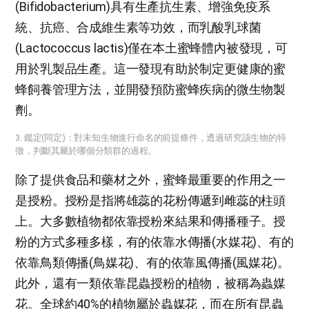
(Bifidobacterium)具有生產抗生素、增強免疫系
統、抗癌、合成維生素等功效，而乳酸乳球菌
(Lactococcus lactis)僅在本土蜜蜂體內被發現，可
用於乳製品生產。這一發現有助於制定更健康的蜜
蜂飼養管理方法，並開發預防蜜蜂疾病的微生物製
劑。
3. 鑑定(同定)：對未知生物進行命名的前提條件，透過研究該生物的特
徵，判斷其屬於哪個分類群的過程。
除了提供食品和藥材之外，蜜蜂最重要的作用之一
是授粉。授粉是指將雄蕊的花粉傳遞到雌蕊的柱頭
上。大多數植物都依靠授粉來結果和傳播種子。授
粉的方式多種多樣，有的依靠水傳播(水媒花)、有的
依靠鳥類傳播(鳥媒花)、有的依靠風傳播(風媒花)。
此外，還有一類依靠昆蟲授粉的植物，被稱為蟲媒
花。全球約40%的植物屬於蟲媒花，而在所有昆蟲