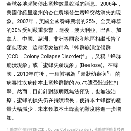
全球各地頻繁傳出蜜蜂數量銳減的消息。2006年，
美國佛羅里達州的杏仁農場發生蜜蜂突然消失的現
象。2007年，美國全國養蜂農場的25%、全美蜂群
的30% 受到嚴重影響，隨後，澳大利亞、巴西、加
拿大、中國、歐洲、非洲等國家和地區相繼報告了
類似現象。這種現象被稱為「蜂群崩潰症候群
4
(CCD，Colony Collapse Disorder)
」，又稱「蜂群
崩潰現象」或「蜜蜂失蹤現象」(Bee lose)。在韓
5
國，2010年前後，一種被稱為「囊狀幼蟲病
」 的
病毒性疾病使本土蜜蜂群體的76.7%遭受毀滅性打
擊。然而，目前針對該病既無法預防，也無法治
療，蜜蜂的損失仍在持續增長，使得本土蜂蜜的產
量大幅減少，未來獲取本土蜂蜜的難度將進一步增
加。
4. 蜂群崩潰症候群(CCD，Colony Collapse Disorder)：蜜蜂離開蜂巢後再