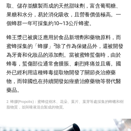
取、儲存並釀製而成的天然甜味劑，富含葡萄糖、
果糖和水分，易於消化吸收，且營養價值極高。一
個蜂群一年可採集約10~13公斤蜂蜜。
蜂王漿已被廣泛應用於食品新增劑和藥物原料，而
2
蜜蜂採集的「蜂膠」
除了作為保健品外，還被開發
為牙膏和化妝品的添加劑。當被蜜蜂蜇傷時，由於
蜂毒，蜇傷部位通常會腫脹、劇烈疼痛並且癢。國
外已經利用這種蜂毒提取物開發了關節炎治療藥
物，而韓國也在持續開發如痤瘡治療藥物等替代醫
藥品。
2. 蜂膠(Propolis)：蜜蜂從樹木、花朵、葉片、葉芽等處採集的蜂蠟和樹
脂物質，並與唾液混合製成的物質。