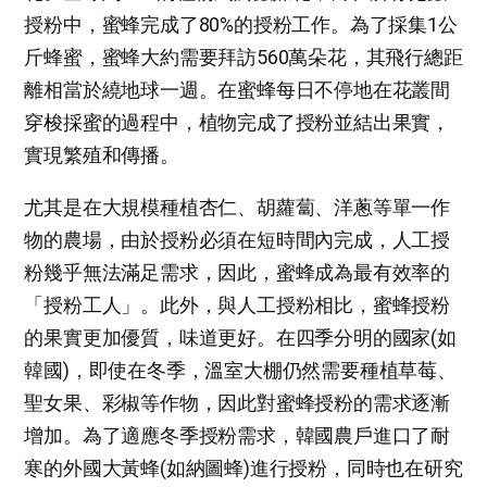
授粉中，蜜蜂完成了80%的授粉工作。為了採集1公
斤蜂蜜，蜜蜂大約需要拜訪560萬朵花，其飛行總距
離相當於繞地球一週。在蜜蜂每日不停地在花叢間
穿梭採蜜的過程中，植物完成了授粉並結出果實，
實現繁殖和傳播。
尤其是在大規模種植杏仁、胡蘿蔔、洋蔥等單一作
物的農場，由於授粉必須在短時間內完成，人工授
粉幾乎無法滿足需求，因此，蜜蜂成為最有效率的
「授粉工人」。此外，與人工授粉相比，蜜蜂授粉
的果實更加優質，味道更好。在四季分明的國家(如
韓國)，即使在冬季，溫室大棚仍然需要種植草莓、
聖女果、彩椒等作物，因此對蜜蜂授粉的需求逐漸
增加。為了適應冬季授粉需求，韓國農戶進口了耐
寒的外國大黃蜂(如納圖蜂)進行授粉，同時也在研究