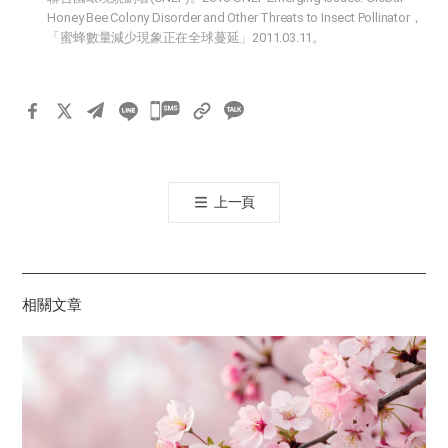
Honey Bee Colony Disorder and Other Threats to Insect Pollinator，
「蜜蜂數量減少現象正在全球蔓延」2011.03.11。
카
카
오
톡
上一頁
공
유
하
기
相關文章