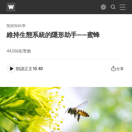
WATV
Search
Submit
naviga
Language
聖經與科學
維持生態系統的隱形助手——蜜蜂
44,566
點擊數
朗讀正文
10:40
分享