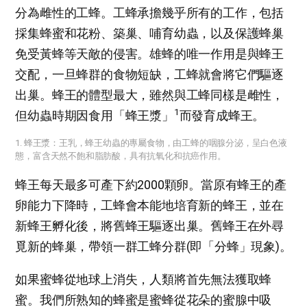
分為雌性的工蜂。工蜂承擔幾乎所有的工作，包括
採集蜂蜜和花粉、築巢、哺育幼蟲，以及保護蜂巢
免受黃蜂等天敵的侵害。雄蜂的唯一作用是與蜂王
交配，一旦蜂群的食物短缺，工蜂就會將它們驅逐
出巢。蜂王的體型最大，雖然與工蜂同樣是雌性，
1
但幼蟲時期因食用「蜂王漿」
而發育成蜂王。
1. 蜂王漿：王乳，蜂王幼蟲的專屬食物，由工蜂的咽腺分泌，呈白色液
態，富含天然不飽和脂肪酸，具有抗氧化和抗癌作用。
蜂王每天最多可產下約2000顆卵。當原有蜂王的產
卵能力下降時，工蜂會本能地培育新的蜂王，並在
新蜂王孵化後，將舊蜂王驅逐出巢。舊蜂王在外尋
覓新的蜂巢，帶領一群工蜂分群(即「分蜂」現象)。
如果蜜蜂從地球上消失，人類將首先無法獲取蜂
蜜。我們所熟知的蜂蜜是蜜蜂從花朵的蜜腺中吸