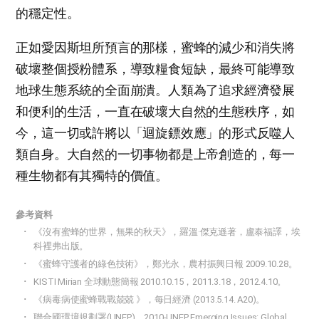
的穩定性。
正如愛因斯坦所預言的那樣，蜜蜂的減少和消失將
破壞整個授粉體系，導致糧食短缺，最終可能導致
地球生態系統的全面崩潰。人類為了追求經濟發展
和便利的生活，一直在破壞大自然的生態秩序，如
今，這一切或許將以「迴旋鏢效應」的形式反噬人
類自身。大自然的一切事物都是上帝創造的，每一
種生物都有其獨特的價值。
參考資料
《沒有蜜蜂的世界，無果的秋天》，羅溫·傑克遜著，盧泰福譯，埃
科裡弗出版。
《蜜蜂守護者的綠色技術》，鄭光永，農村振興日報 2009.10.28。
KISTI Mirian 全球動態簡報 2010.10.15，2011.3.18，2012.4.10。
《病毒病使蜜蜂戰戰兢兢 》，每日經濟 (2013.5.14. A20)。
聯合國環境規劃署(UNEP)。2010-UNEP Emerging Issues: Global