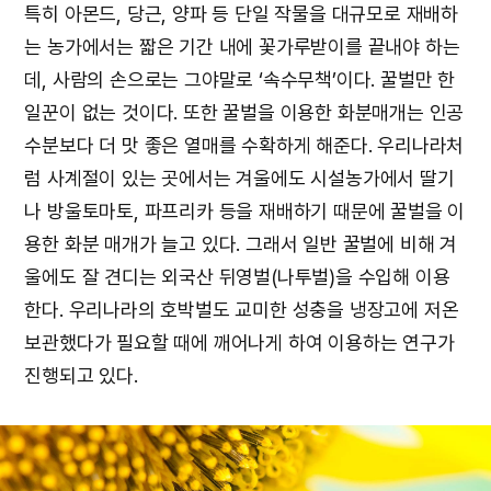
특히 아몬드, 당근, 양파 등 단일 작물을 대규모로 재배하
는 농가에서는 짧은 기간 내에 꽃가루받이를 끝내야 하는
데, 사람의 손으로는 그야말로 ‘속수무책’이다. 꿀벌만 한
일꾼이 없는 것이다. 또한 꿀벌을 이용한 화분매개는 인공
수분보다 더 맛 좋은 열매를 수확하게 해준다. 우리나라처
럼 사계절이 있는 곳에서는 겨울에도 시설농가에서 딸기
나 방울토마토, 파프리카 등을 재배하기 때문에 꿀벌을 이
용한 화분 매개가 늘고 있다. 그래서 일반 꿀벌에 비해 겨
울에도 잘 견디는 외국산 뒤영벌(나투벌)을 수입해 이용
한다. 우리나라의 호박벌도 교미한 성충을 냉장고에 저온
보관했다가 필요할 때에 깨어나게 하여 이용하는 연구가
진행되고 있다.