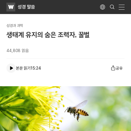
WATV
Search
성경 말씀
Submit
Language
naviga
성경과 과학
생태계 유지의 숨은 조력자, 꿀벌
44,808
읽음
본문 읽기
15:24
공유