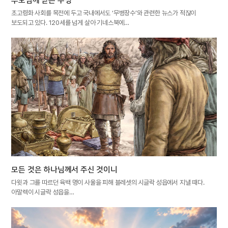
초고령화 사회를 목전에 두고 국내에서도 ‘무병장수’와 관련한 뉴스가 적잖이
보도되고 있다. 120세를 넘게 살아 기네스북에…
모든 것은 하나님께서 주신 것이니
다윗과 그를 따르던 육백 명이 사울을 피해 블레셋의 시글락 성읍에서 지낼 때다.
아말렉이 시글락 성읍을…