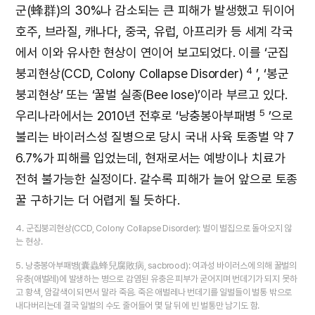
군(蜂群)의 30%나 감소되는 큰 피해가 발생했고 뒤이어
호주, 브라질, 캐나다, 중국, 유럽, 아프리카 등 세계 각국
에서 이와 유사한 현상이 연이어 보고되었다. 이를 ‘군집
4
붕괴현상(CCD, Colony Collapse Disorder)
’, ‘봉군
붕괴현상’ 또는 ‘꿀벌 실종(Bee lose)’이라 부르고 있다.
5
우리나라에서는 2010년 전후로 ‘낭충봉아부패병
’으로
불리는 바이러스성 질병으로 당시 국내 사육 토종벌 약 7
6.7%가 피해를 입었는데, 현재로서는 예방이나 치료가
전혀 불가능한 실정이다. 갈수록 피해가 늘어 앞으로 토종
꿀 구하기는 더 어렵게 될 듯하다.
4. 군집붕괴현상(CCD, Colony Collapse Disorder): 벌이 벌집으로 돌아오지 않
는 현상.
5. 낭충봉아부패병(囊蟲蜂兒腐敗病, sacbrood): 여과성 바이러스에 의해 꿀벌의
유충(애벌레)에 발생하는 병으로 감염된 유충은 피부가 굳어지며 번데기가 되지 못하
고 황색, 암갈색이 되면서 말라 죽음. 죽은 애벌레나 번데기를 일벌들이 벌통 밖으로
내다버리는데 결국 일벌의 수도 줄어들어 몇 달 뒤에 빈 벌통만 남기도 함.