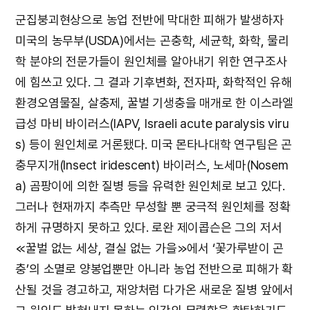
군집붕괴현상으로 농업 전반에 막대한 피해가 발생하자
미국의 농무부(USDA)에서는 곤충학, 세균학, 화학, 물리
학 분야의 전문가들이 원인체를 알아내기 위한 연구조사
에 힘쓰고 있다. 그 결과 기후변화, 전자파, 화학적인 유해
환경오염물질, 살충제, 꿀벌 기생충을 매개로 한 이스라엘
급성 마비 바이러스(IAPV, Israeli acute paralysis viru
s) 등이 원인체로 거론됐다. 미국 몬타나대학 연구팀은 곤
충무지개(Insect iridescent) 바이러스, 노세마(Nosem
a) 곰팡이에 의한 질병 등을 유력한 원인체로 보고 있다.
그러나 현재까지 추측만 무성할 뿐 궁극적 원인체를 정확
하게 규명하지 못하고 있다. 로완 제이콥슨은 그의 저서
≪꿀벌 없는 세상, 결실 없는 가을≫에서 ‘꽃가루받이 곤
충’의 소멸로 양봉업뿐만 아니라 농업 전반으로 피해가 확
산될 것을 경고하고, 재앙처럼 다가온 새로운 질병 앞에서