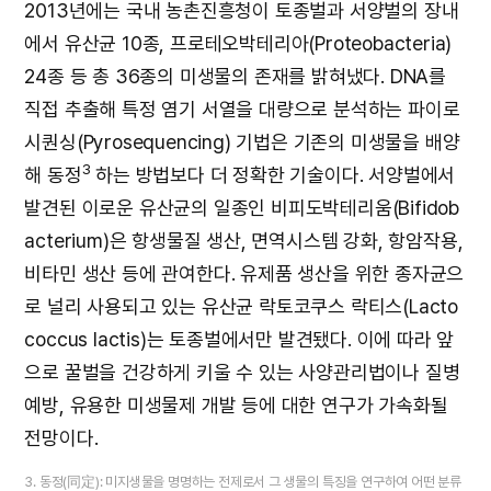
2013년에는 국내 농촌진흥청이 토종벌과 서양벌의 장내
에서 유산균 10종, 프로테오박테리아(Proteobacteria)
24종 등 총 36종의 미생물의 존재를 밝혀냈다. DNA를
직접 추출해 특정 염기 서열을 대량으로 분석하는 파이로
시퀀싱(Pyrosequencing) 기법은 기존의 미생물을 배양
3
해 동정
하는 방법보다 더 정확한 기술이다. 서양벌에서
발견된 이로운 유산균의 일종인 비피도박테리움(Bifidob
acterium)은 항생물질 생산, 면역시스템 강화, 항암작용,
비타민 생산 등에 관여한다. 유제품 생산을 위한 종자균으
로 널리 사용되고 있는 유산균 락토코쿠스 락티스(Lacto
coccus lactis)는 토종벌에서만 발견됐다. 이에 따라 앞
으로 꿀벌을 건강하게 키울 수 있는 사양관리법이나 질병
예방, 유용한 미생물제 개발 등에 대한 연구가 가속화될
전망이다.
3. 동정(同定): 미지생물을 명명하는 전제로서 그 생물의 특징을 연구하여 어떤 분류