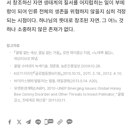
서 창조하신 자연 생태계의 질서를 어지럽히는 일이 부메
랑이 되어 인류 전체의 생존을 위협하지 않을지 심히 걱정
되는 시점이다. 하나님의 뜻대로 창조된 자연. 그 어느 것
하나 소중하지 않은 존재가 없다.
참고자료
『꿀벌 없는 세상, 결실 없는 가을』, 로완 제이콥슨 지음, <노태복 옮김>,
에코리브르 펴냄.
꿀벌 수비대의 녹색기술. 정광용. 농촌진흥일보 2009.10.28.
KISTI 미리안『글로벌동향브리핑』2010.10.15., 2011. 3. 18., 2012. 4. 10.
바이러스병에 벌벌 떠는 벌들. 매일경제(2013.5.14. A20).
유엔환경계획(UNEP). 2010-UNEP Emerging Issues: Global Honey
Bee Colony Disorder and Other Threats to Insect Pollinator, “꿀벌
감소, 전세계로 확산중” 2011.03.11.
카카오톡
공유하기