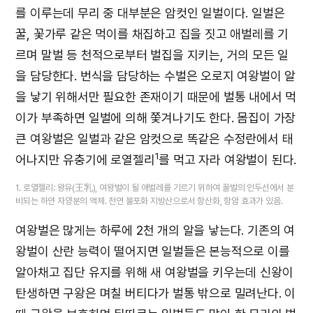
를 이루는데 무리 중 대부분은 암컷인 일벌이다. 일벌은
꿀, 꽃가루 같은 먹이를 채집하고 집을 짓고 애벌레를 기
르며 말벌 등 천적으로부터 벌집을 지키는, 거의 모든 일
을 담당한다. 번식을 담당하는 수벌은 오로지 여왕벌이 알
을 낳기 위해서만 필요한 존재이기 때문에 벌통 내에서 먹
이가 부족하면 일벌에 의해 쫓겨나기도 한다. 몸집이 가장
큰 여왕벌은 일벌과 같은 암컷으로 똑같은 수정란에서 태
1
어나지만 유충기에 로열젤리
를 먹고 자라 여왕벌이 된다.
1. 로열젤리: 왕유(王乳), 여왕벌이 될 애벌레를 기르기 위하여 꿀벌의 인두선에서 분
비되는 하얀 자양분의 액체. 천연 불포화 지방산으로서 항산화, 항암 효과가 있음.
여왕벌은 많게는 하루에 2천 개의 알을 낳는다. 기존의 여
왕벌이 산란 능력이 떨어지면 일벌들은 본능적으로 이를
알아채고 집단 유지를 위해 새 여왕벌을 키우는데 신왕이
탄생하면 구왕은 며칠 버티다가 벌통 밖으로 밀려난다. 이