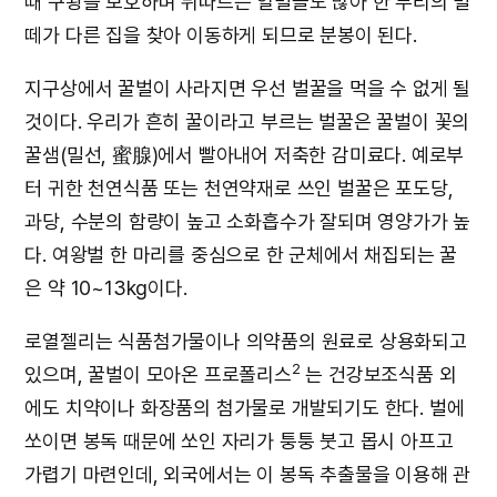
때 구왕을 보호하며 뒤따르는 일벌들도 많아 한 무리의 벌
떼가 다른 집을 찾아 이동하게 되므로 분봉이 된다.
지구상에서 꿀벌이 사라지면 우선 벌꿀을 먹을 수 없게 될
것이다. 우리가 흔히 꿀이라고 부르는 벌꿀은 꿀벌이 꽃의
꿀샘(밀선, 蜜腺)에서 빨아내어 저축한 감미료다. 예로부
터 귀한 천연식품 또는 천연약재로 쓰인 벌꿀은 포도당,
과당, 수분의 함량이 높고 소화흡수가 잘되며 영양가가 높
다. 여왕벌 한 마리를 중심으로 한 군체에서 채집되는 꿀
은 약 10~13kg이다.
로열젤리는 식품첨가물이나 의약품의 원료로 상용화되고
2
있으며, 꿀벌이 모아온 프로폴리스
는 건강보조식품 외
에도 치약이나 화장품의 첨가물로 개발되기도 한다. 벌에
쏘이면 봉독 때문에 쏘인 자리가 퉁퉁 붓고 몹시 아프고
가렵기 마련인데, 외국에서는 이 봉독 추출물을 이용해 관