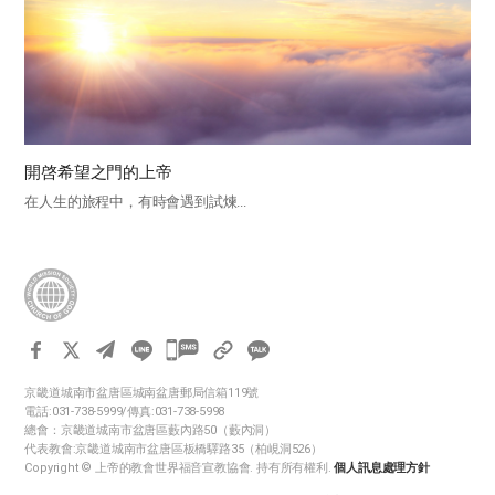
開啓希望之門的上帝
在人生的旅程中，有時會遇到試煉...
카
카
京畿道城南市盆唐區城南盆唐郵局信箱119號
오
電話:031-738-5999/傳真:031-738-5998
톡
總會：京畿道城南市盆唐區藪內路50（藪內洞）
代表教會:京畿道城南市盆唐區板橋驛路35（柏峴洞526）
공
Copyright © 上帝的教會世界福音宣教協會. 持有所有權利.
個人訊息處理方針
유