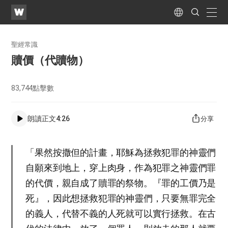
WATV
Search
Submit
naviga
Language
聖經常識
贖價（代贖物）
83,744
點擊數
朗讀正文
4:26
分享
「果然按撒但的計畫，耶穌為拯救犯罪的神靈們
自願來到地上，穿上肉身，作為犯罪之神靈們罪
的代價，親自成了贖罪的祭物。『罪的工價乃是
死』，因此想拯救犯罪的神靈們，只要無罪完全
的義人，代替不義的人死就可以實行拯救。在古