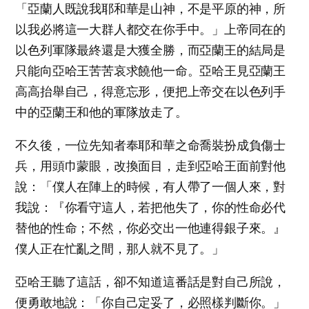
「亞蘭人既說我耶和華是山神，不是平原的神，所
以我必將這一大群人都交在你手中。」上帝同在的
以色列軍隊最終還是大獲全勝，而亞蘭王的結局是
只能向亞哈王苦苦哀求饒他一命。亞哈王見亞蘭王
高高抬舉自己，得意忘形，便把上帝交在以色列手
中的亞蘭王和他的軍隊放走了。
不久後，一位先知者奉耶和華之命喬裝扮成負傷士
兵，用頭巾蒙眼，改換面目，走到亞哈王面前對他
說：「僕人在陣上的時候，有人帶了一個人來，對
我說：『你看守這人，若把他失了，你的性命必代
替他的性命；不然，你必交出一他連得銀子來。』
僕人正在忙亂之間，那人就不見了。」
亞哈王聽了這話，卻不知道這番話是對自己所說，
便勇敢地說：「你自己定妥了，必照樣判斷你。」