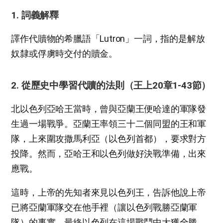
1. 詞義解釋
譯作代贖物的希臘語「Lutron」一詞，指的是解放
奴隸或俘虜時交付的贖金。
2. 從歷史中學習代贖的法則（王上20章1-43節）
北以色列亞哈王當時，曾與亞蘭王便哈達的軍隊發
生過一場戰爭。亞蘭王率領三十二個同盟的王和軍
隊，上來圍攻撒馬利亞（以色列首都），要求對方
投降。然而，亞哈王和以色列做好決戰準備，出來
應戰。
這時，上帝的先知者來見以色列王，告訴他說上帝
已將亞蘭軍隊交在他手裡（讓以色列戰勝亞蘭軍
隊）的事實，最終以色列在這場戰鬥中大獲全勝。