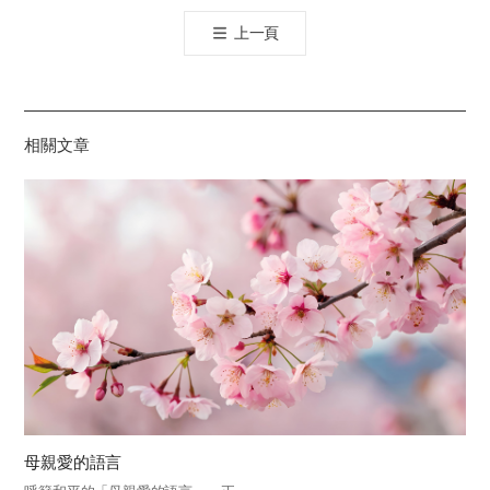
톡
上一頁
공
유
하
기
相關文章
母親愛的語言