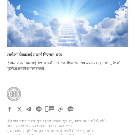
स्वर्गको ढोकालाई उघार्ने निस्तार-चाड
हिजोआज परमेश्वरलाई विश्वास गर्छौं भन्ने मण्डलीहरू संसारमा असंख्य छन् । तर मुक्तिको
प्रतिज्ञा समाविष्ट परमेश्वरको…
카
카
पोस्ट बक्स नं ११९, सङनाम बुन्दाङ हुलाक कार्यालय, बुन्दाङ-गु, सङनाम-सी, ग्यङगी-दो, कोरिया
오
फोन : +८२-३१-७३८-५९९९ फ्याक्स : +८२-३१-७३८-५९९८
톡
प्रधान कार्यालय : सुने-रो ५०, बुन्दाङ-गु, सङनाम-सी, ग्यङगी-दो, गणतन्त्र कोरिया