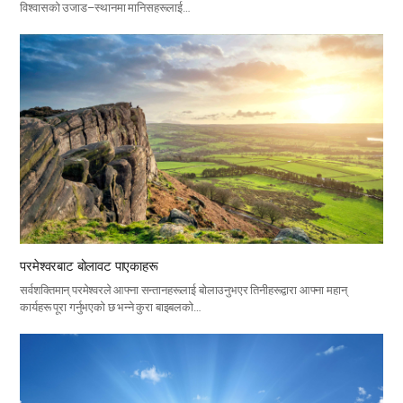
विश्वासको उजाड–स्थानमा मानिसहरूलाई…
परमेश्वरबाट बोलावट पाएकाहरू
सर्वशक्तिमान् परमेश्वरले आफ्ना सन्तानहरूलाई बोलाउनुभएर तिनीहरूद्वारा आफ्ना महान्
कार्यहरू पूरा गर्नुभएको छ भन्ने कुरा बाइबलको…