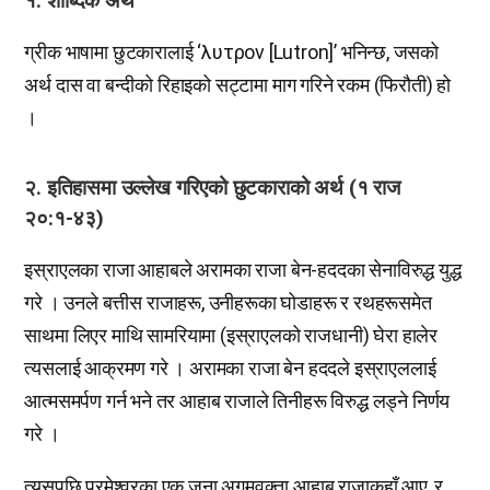
१. शाब्दिक अर्थ
ग्रीक भाषामा छुटकारालाई ‘λυτρον [Lutron]’ भनिन्छ, जसको
अर्थ दास वा बन्दीको रिहाइको सट्टामा माग गरिने रकम (फिरौती) हो
।
२. इतिहासमा उल्लेख गरिएको छुटकाराको अर्थ (१ राज
२०:१-४३)
इस्राएलका राजा आहाबले अरामका राजा बेन-हददका सेनाविरुद्ध युद्ध
गरे । उनले बत्तीस राजाहरू, उनीहरूका घोडाहरू र रथहरूसमेत
साथमा लिएर माथि सामरियामा (इस्राएलको राजधानी) घेरा हालेर
त्यसलाई आक्रमण गरे । अरामका राजा बेन हददले इस्राएललाई
आत्मसमर्पण गर्न भने तर आहाब राजाले तिनीहरू विरुद्ध लड्ने निर्णय
गरे ।
त्यसपछि परमेश्वरका एक जना अगमवक्ता आहाब राजाकहाँ आए, र