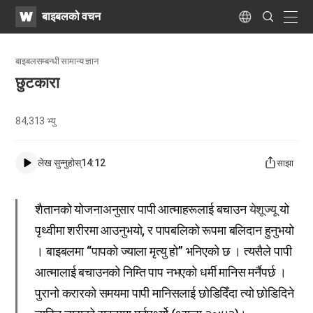
WATV
Search
बाइबलको वचन
Submit
naviga
Language
बाइबलसम्बन्धी सामान्य ज्ञान
छुटकारा
84,313
भ्यु
लेख सुन्नुहोस्
14:12
साझा
शैतानको योजनाअनुसार पापी आत्माहरूलाई बचाउन
येशूज्यू
यो
पृथ्वीमा शरीरमा आउनुभयो, र पापबलिको रूपमा बलिदान हुनुभयो
। बाइबलमा “पापको ज्याला मृत्यु हो” भनिएको छ । त्यसैले पापी
आत्मालाई बचाउनको निम्ति पाप नभएको धर्मी मानिस मर्नैपर्छ ।
पुरानो करारको समयमा पापी मानिसलाई छोडिदिँदा त्यो छोडिदिने