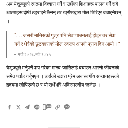
अब येशूज्यूको रगतमा विश्वास गर्ने र उहाँका शिक्षाहरू पालन गर्ने सबै
आत्माहरू दोषी ठहराइने छैनन् तर ख्रीष्टद्वारा मोल तिरिएर बचाइनेछन्
।
“. . . जसरी मानिसको पुत्र पनि सेवा पाउनलाई होइन तर सेवा
गर्न र धेरैको छुटकाराको मोल स्वरूप आफ्नो प्राण दिन आयो ।”
मत्ती २०:२८, मर्क १०:४५
येशूज्यूले मर्नुपर्ने पाप गरेका मानव-जातिलाई बचाउन आफ्नो जीवनको
समेत पर्वाह गर्नुभएन । उहाँको उदात्त प्रेम अब स्वर्गीय सन्तानहरूको
हृदयमा खोपिएको छ र यो सधैँभरि अविस्मरणीय रहनेछ ।
카
카
오
톡