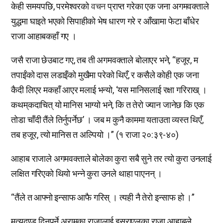
केही समयपछि, परमेश्वरको
वचन
प्राप्त गरेका एक जना अगमवक्ताले
युद्धमा घाइते भएको सिपाहीको भेष धारण गरे र आँखामा फेटा बाँधेर
राजा आहाबकहाँ गए ।
जसै राजा छेउबाट गए, तब ती अगमवक्ताले बोलाएर भने, “हजूर, म
तपाईंको दास लडाइँको मुखैमा परेको थिएँ, र कसैले कोही एक जना
कैदी लिएर मकहाँ आएर मलाई भन्यो, ‘यस मानिसलाई रक्षा गरिराख् ।
कथम्‌कदाचित्‌ यो मानिस भाग्यो भने, कि त तेरो ज्यान जानेछ कि एक
तोडा चाँदी तैंले तिर्नुपर्नेछ’ । जब म कुनै काममा यताउता व्यस्त थिएँ,
तब हजूर, त्यो मानिस त अल्पियो ।” (१ राजा २०:३९-४०)
आहाब राजाले अगमवक्ताले बोलेका कुरा सबै सुने तर त्यो कुरा उनलाई
लक्षित गरिएको थियो भन्ने कुरा उनले थाहा पाएनन् ।
“तैंले त आफ्नो इन्साफ आफै गरिस् । त्यही नै तेरो इन्साफ हो ।”
मृत्युदण्ड दिनुपर्ने अरामका राजालाई इस्राएलका राजा आहाबले