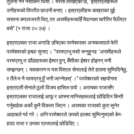
तुलना गर्न नसकिने थियो । यस्तो लेखिएको छ, “इस्राएलीहरूले
उनीहरूको विपरीत छाउनी बनाए । इस्राएलीहरू बाख्राका दुई
ससाना बगालजस्तै थिए, तर अरामीहरूचाहिँ मैदानका चारैतिर फैलिएर
बसे” (१ राजा २०:२७) ।
इस्राएलका राजा अगाडि उभिएका परमेश्वरका अगमवक्ताले फेरि
परमेश्वरको इच्छा सुनाए । “परमप्रभु यसो भन्नुहुन्छ: ‘अरामीहरूले
परमप्रभु त डाँडाहरूका ईश्वर हुन्, बेँसीका ईश्वर होइनन् भनी
सम्झन्छन् । यसकारण म यस विशाल सेनालाई तेरो हातमा सुम्पिदिनेछु,
र तैंले म नै परमप्रभु हुँ भनी जान्नेछस्’ ।” परमेश्वरको सहयोगमा
इस्राएली सेनाले ठूलो विजय हासिल गर्‍यो । अरामका राजासँग
इस्राएलका राजालाई आफू र आफ्ना मानिसहरूलाई छोडिदिन बिन्ती
गर्नुबाहेक अर्को कुनै विकल्प थिएन । अरामका राजाको कुरा सुनेर
आहाबले गर्व गरे । अनि परमेश्वरले उनको हातमा सुम्पिनुभएको बेन-
हदद राजा र उनका प्रजालाई छोडिदिए ।