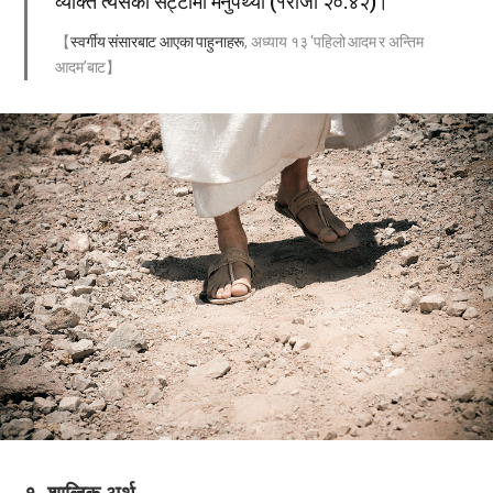
व्यक्ति त्यसको सट्टामा मर्नुपर्थ्यो (१राजा २०:४२)।
【
स्वर्गीय संसारबाट आएका पाहुनाहरू
, अध्याय १३ ‘पहिलो आदम र अन्तिम
आदम’बाट】