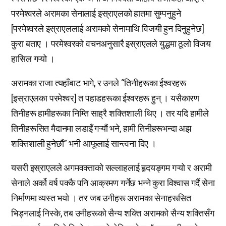
परमेश्वरले अरामका सेनालाई इस्राएलको हातमा सुम्पनुहुने
[परमेश्वरले इस्राएललाई अरामको सेनामाथि विजयी हुन दिनुहुनेछ]
कुरा बताए । परमेश्वरको वचनअनुसारै इस्राएलले युद्धमा ठूलो विजय
हासिल गऱ्यो ।
अरामका राजा त्यहाँबाट भागे, र उनले “तिनीहरूका ईश्वरहरू
[इस्राएलका परमेश्वर] त पहाडहरूका ईश्वरहरू हुन् । यसैकारण
तिनीहरू हामीहरूका निम्ति साह्रै शक्तिशाली थिए । तर यदि हामीले
तिनीहरूसित मैदानमा लडाइँ गऱ्यौं भने, हामी तिनीहरूभन्दा अझ
शक्तिशाली हुनेछौं” भनी आफूलाई सान्त्वना दिए ।
यसरी इस्राएलले अगमवक्ताको सल्लाहलाई हृदयङ्गम गऱ्यो र अरामी
सेनाले अर्को वर्ष पक्कै पनि आक्रमण गर्नेछ भन्ने कुरा विश्वास गर्दै सेना
निर्माणमा व्यस्त भयो । तर जब उनीहरू अरामका सेनाहरूसित
भिड्नलाई निस्के, तब उनीहरूको सैन्य शक्ति अरामको सैन्य शक्तिसँग