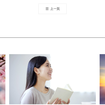
공
上一頁
유
하
기