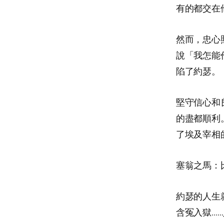
有的都交在
然而，忠心
說「我怎能
陷了約瑟。
堅守信心和
的盡都順利
了埃及宰相
塞翁之馬：
約瑟的人生
含冤入獄…