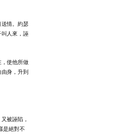
目送情。約瑟
子叫人來，誣
在，使他所做
自由身，升到
，又被誣陷，
樣是絕對不