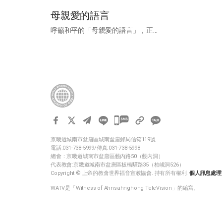
母親愛的語言
呼籲和平的「母親愛的語言」，正...
카
카
京畿道城南市盆唐區城南盆唐郵局信箱119號
오
電話:031-738-5999/傳真:031-738-5998
톡
總會：京畿道城南市盆唐區藪內路50（藪內洞）
代表教會:京畿道城南市盆唐區板橋驛路35（柏峴洞526）
공
Copyright © 上帝的教會世界福音宣教協會. 持有所有權利.
個人訊息處理
유
WATV是「Witness of Ahnsahnghong TeleVision」的縮寫。
하
기