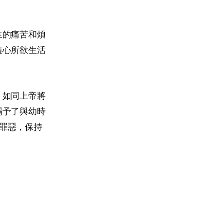
生的痛苦和煩
隨心所欲生活
。如同上帝將
賜予了與幼時
離罪惡，保持