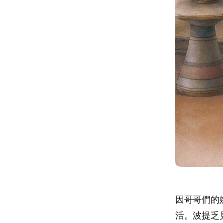
因哥哥們的
活。波提乏