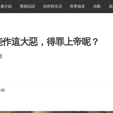
教會介紹
聖經話語
信仰與生活
世界福音
活動
資
能作這大惡，得罪上帝呢？
章
:05