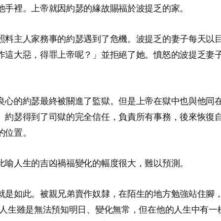
他手裡。上帝就因約瑟的緣故賜福於波提乏的家。
照料主人家務事的約瑟遇到了危機。波提乏的妻子每天以
作這大惡，得罪上帝呢？」並拒絕了她。憤怒的波提乏妻
良心的約瑟最終被關進了監獄。但是上帝在獄中也與他同
。約瑟得到了司獄的完全信任，負責所有事務，後來恢復
的位置。
比喻人生的吉凶禍福變化的幅度很大，難以預測。
就是如此。被親兄弟賣作奴隸，在陌生的地方勉強站住腳
…人生雖是無法預知明日、變化無常，但在他的人生中有一