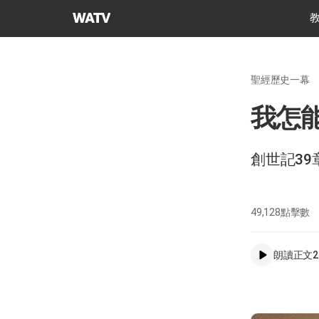
上
帝
的
教
聖經歷史一幕
會
世
我怎
界
福
音
創世記39
宣
教
協
49,128
點擊數
會
朗讀正文
2