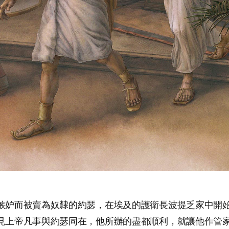
嫉妒而被賣為奴隸的約瑟，在埃及的護衛長波提乏家中開
見上帝凡事與約瑟同在，他所辦的盡都順利，就讓他作管