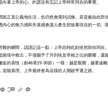
是向著上帝的心。約瑟沒有忘記上帝時常同在的事實。
裡面正直公義地生活，也仍然會遇到試煉。若是被由此而
透內心的無力感和失落感會讓人產生想放棄現在的一切、
苦難的瞬間，請謹記這一點：上帝此時此刻依然與你同在
從困境中救出，不僅賜予了升到埃及宰相之位的榮耀，還
邂逅的喜悅（創46章29-30節）一樣：越是艱難，越要遠
，追隨真理。上帝最終會為這樣的人開啟亨通之路。
카
카
오
톡